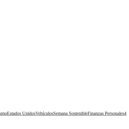
ismo
Estados Unidos
Vehículos
Semana Sostenible
Finanzas Personales
4