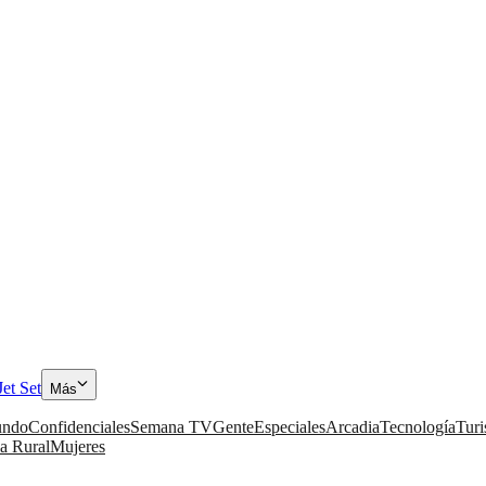
Jet Set
Más
ndo
Confidenciales
Semana TV
Gente
Especiales
Arcadia
Tecnología
Tur
a Rural
Mujeres