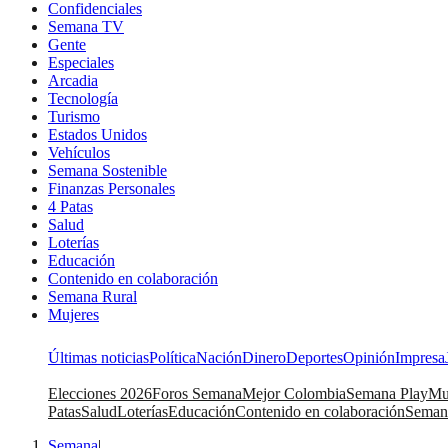
Confidenciales
Semana TV
Gente
Especiales
Arcadia
Tecnología
Turismo
Estados Unidos
Vehículos
Semana Sostenible
Finanzas Personales
4 Patas
Salud
Loterías
Educación
Contenido en colaboración
Semana Rural
Mujeres
Últimas noticias
Política
Nación
Dinero
Deportes
Opinión
Impresa
Elecciones 2026
Foros Semana
Mejor Colombia
Semana Play
Mu
Patas
Salud
Loterías
Educación
Contenido en colaboración
Seman
Semana
|