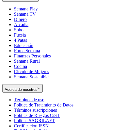
Semana Play
Semana TV
Dinero
Arcadia
Soho
Opens
Fucsia
in
Opens
4 Patas
new
in
Educación
window
new
Foros Semana
window
Finanzas Personales
Semana Rural
Cocina
Círculo de Mujeres
Semana Sostenible
Acerca de nosotros
Términos de uso
Opens
Política de Tratamiento de Datos
in
Opens
Términos suscripciones
new
Opens
in
Política de Riesgos C/ST
window
in
Opens
new
Política SAGRILAFT
Opens
new
in
window
Certificación ISSN
Opens
in
window
new