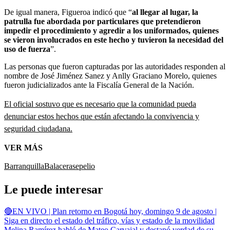
De igual manera, Figueroa indicó que “
al llegar al lugar, la
patrulla fue abordada por particulares que pretendieron
impedir el procedimiento y agredir a los uniformados, quienes
se vieron involucrados en este hecho y tuvieron la necesidad del
uso de fuerza
”.
Las personas que fueron capturadas por las autoridades responden al
nombre de José Jiménez Sanez y Anlly Graciano Morelo, quienes
fueron judicializados ante la Fiscalía General de la Nación.
El oficial sostuvo que es necesario que la comunidad pueda
denunciar estos hechos que están afectando la convivencia y
seguridad ciudadana.
VER MÁS
Barranquilla
Balacera
sepelio
Le puede interesar
🔴EN VIVO | Plan retorno en Bogotá hoy, domingo 9 de agosto |
Siga en directo el estado del tráfico, vías y estado de la movilidad
Melina Ramírez habló de Mateo Carvajal y destapó verdad de su