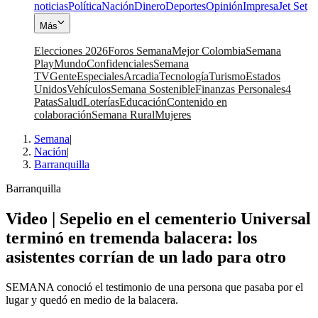
noticias
Política
Nación
Dinero
Deportes
Opinión
Impresa
Jet Set
Más
Elecciones 2026
Foros Semana
Mejor Colombia
Semana
Play
Mundo
Confidenciales
Semana
TV
Gente
Especiales
Arcadia
Tecnología
Turismo
Estados
Unidos
Vehículos
Semana Sostenible
Finanzas Personales
4
Patas
Salud
Loterías
Educación
Contenido en
colaboración
Semana Rural
Mujeres
Semana
|
Nación
|
Barranquilla
Barranquilla
Video | Sepelio en el cementerio Universal
terminó en tremenda balacera: los
asistentes corrían de un lado para otro
SEMANA conoció el testimonio de una persona que pasaba por el
lugar y quedó en medio de la balacera.