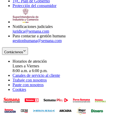
TyC Plan de Gobierno
in
new
Opens
window
Protección del consumidor
new
window
in
Opens
window
new
in
window
new
window
Notificaciones judiciales
juridica@semana.com
Para contactar a gestión humana
gestionhumana@semana.com
Contáctenos
Horarios de atención
Lunes a Viernes
8:00 a.m. a 6:00 p.m.
Canales de servicio al cliente
Trabaje con nosotros
Paute con nosotros
Cookies