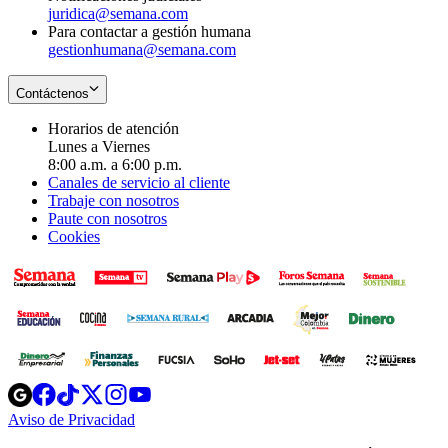
juridica@semana.com
Para contactar a gestión humana
gestionhumana@semana.com
Contáctenos
Horarios de atención
Lunes a Viernes
8:00 a.m. a 6:00 p.m.
Canales de servicio al cliente
Trabaje con nosotros
Paute con nosotros
Cookies
Opens
Opens
Opens
Opens
Opens
in
in
in
in
in
Aviso de Privacidad
Opens
new
new
new
new
new
in
window
window
window
window
window