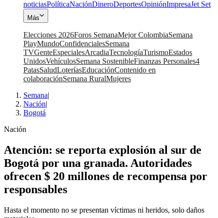
noticias
Política
Nación
Dinero
Deportes
Opinión
Impresa
Jet Set
Más
Elecciones 2026
Foros Semana
Mejor Colombia
Semana
Play
Mundo
Confidenciales
Semana
TV
Gente
Especiales
Arcadia
Tecnología
Turismo
Estados
Unidos
Vehículos
Semana Sostenible
Finanzas Personales
4
Patas
Salud
Loterías
Educación
Contenido en
colaboración
Semana Rural
Mujeres
Semana
|
Nación
|
Bogotá
Nación
Atención: se reporta explosión al sur de
Bogotá por una granada. Autoridades
ofrecen $ 20 millones de recompensa por
responsables
Hasta el momento no se presentan víctimas ni heridos, solo daños