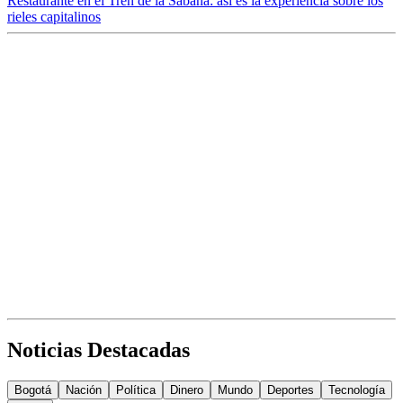
Restaurante en el Tren de la Sabana: así es la experiencia sobre los
rieles capitalinos
Noticias Destacadas
Bogotá
Nación
Política
Dinero
Mundo
Deportes
Tecnología