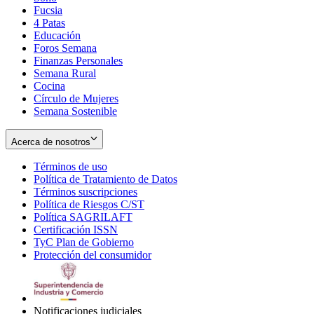
Fucsia
in
Opens
4 Patas
new
in
Educación
window
new
Foros Semana
window
Finanzas Personales
Semana Rural
Cocina
Círculo de Mujeres
Semana Sostenible
Acerca de nosotros
Términos de uso
Opens
Política de Tratamiento de Datos
in
Opens
Términos suscripciones
new
Opens
in
Política de Riesgos C/ST
window
in
Opens
new
Política SAGRILAFT
Opens
new
in
window
Certificación ISSN
Opens
in
window
new
TyC Plan de Gobierno
in
new
Opens
window
Protección del consumidor
new
window
in
Opens
window
new
in
window
new
window
Notificaciones judiciales