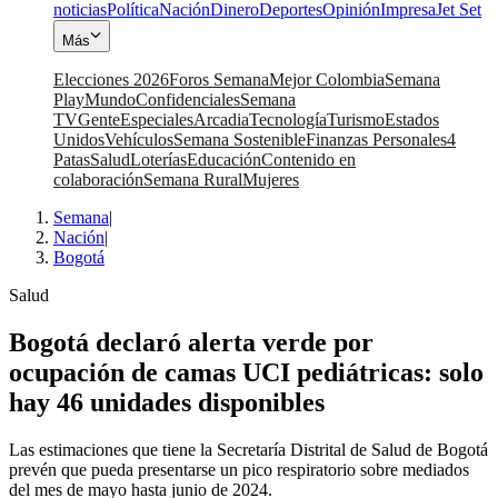
noticias
Política
Nación
Dinero
Deportes
Opinión
Impresa
Jet Set
Más
Elecciones 2026
Foros Semana
Mejor Colombia
Semana
Play
Mundo
Confidenciales
Semana
TV
Gente
Especiales
Arcadia
Tecnología
Turismo
Estados
Unidos
Vehículos
Semana Sostenible
Finanzas Personales
4
Patas
Salud
Loterías
Educación
Contenido en
colaboración
Semana Rural
Mujeres
Semana
|
Nación
|
Bogotá
Salud
Bogotá declaró alerta verde por
ocupación de camas UCI pediátricas: solo
hay 46 unidades disponibles
Las estimaciones que tiene la Secretaría Distrital de Salud de Bogotá
prevén que pueda presentarse un pico respiratorio sobre mediados
del mes de mayo hasta junio de 2024.