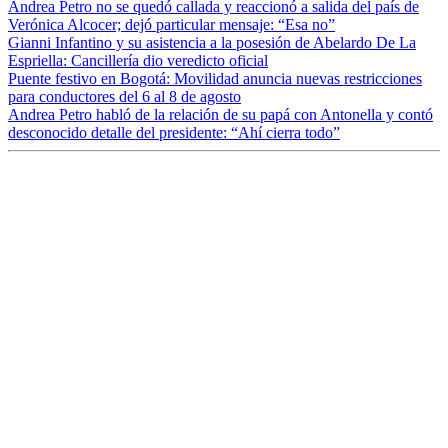
Andrea Petro no se quedó callada y reaccionó a salida del país de
Verónica Alcocer; dejó particular mensaje: “Esa no”
Gianni Infantino y su asistencia a la posesión de Abelardo De La
Espriella: Cancillería dio veredicto oficial
Puente festivo en Bogotá: Movilidad anuncia nuevas restricciones
para conductores del 6 al 8 de agosto
Andrea Petro habló de la relación de su papá con Antonella y contó
desconocido detalle del presidente: “Ahí cierra todo”