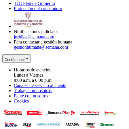
TyC Plan de Gobierno
in
new
Opens
window
Protección del consumidor
new
window
in
Opens
window
new
in
window
new
window
Notificaciones judiciales
juridica@semana.com
Para contactar a gestión humana
gestionhumana@semana.com
Contáctenos
Horarios de atención
Lunes a Viernes
8:00 a.m. a 6:00 p.m.
Canales de servicio al cliente
Trabaje con nosotros
Paute con nosotros
Cookies