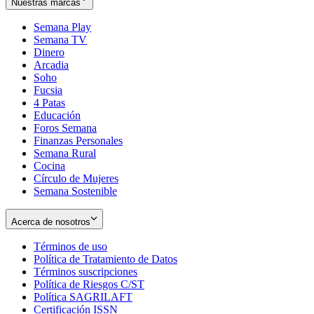
Nuestras marcas
Semana Play
Semana TV
Dinero
Arcadia
Soho
Opens
Fucsia
in
Opens
4 Patas
new
in
Educación
window
new
Foros Semana
window
Finanzas Personales
Semana Rural
Cocina
Círculo de Mujeres
Semana Sostenible
Acerca de nosotros
Términos de uso
Opens
Política de Tratamiento de Datos
in
Opens
Términos suscripciones
new
Opens
in
Política de Riesgos C/ST
window
in
Opens
new
Política SAGRILAFT
Opens
new
in
window
Certificación ISSN
Opens
in
window
new