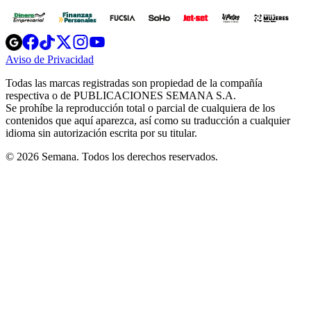
Opens
Opens
Opens
Opens
Opens
in
in
in
in
in
Aviso de Privacidad
Opens
new
new
new
new
new
in
window
window
window
window
window
Todas las marcas registradas son propiedad de la compañía
new
respectiva o de PUBLICACIONES SEMANA S.A.
window
Se prohíbe la reproducción total o parcial de cualquiera de los
contenidos que aquí aparezca, así como su traducción a cualquier
idioma sin autorización escrita por su titular.
© 2026 Semana. Todos los derechos reservados.