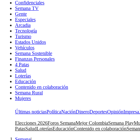
Confidenciales
Semana TV
Gente
Especiales
Arcadia
Tecnología
Turismo
Estados Unidos
Vehículos
Semana Sostenible
Finanzas Personales
4 Patas
Salud
Loterías
Educación
Contenido en colaboración
Semana Rural
Mujeres
Últimas noticias
Política
Nación
Dinero
Deportes
Opinión
Impresa
Elecciones 2026
Foros Semana
Mejor Colombia
Semana Play
Mu
Patas
Salud
Loterías
Educación
Contenido en colaboración
Seman
Semana
|