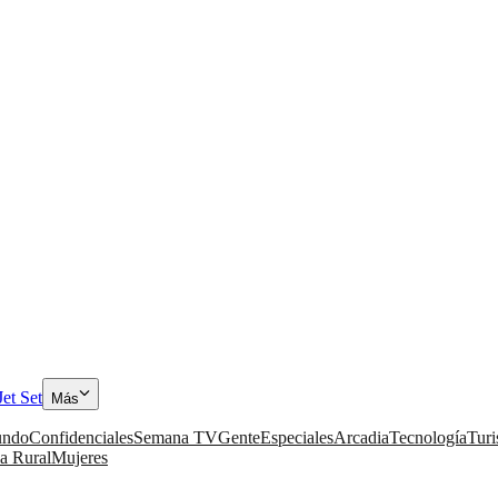
Jet Set
Más
ndo
Confidenciales
Semana TV
Gente
Especiales
Arcadia
Tecnología
Tur
a Rural
Mujeres