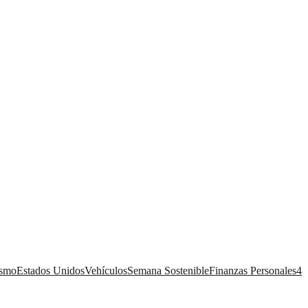
ismo
Estados Unidos
Vehículos
Semana Sostenible
Finanzas Personales
4