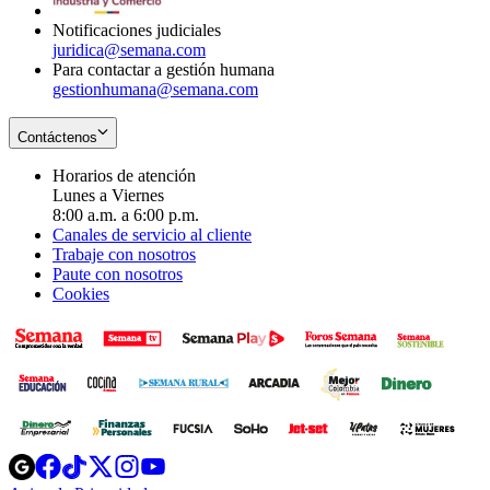
window
Notificaciones judiciales
juridica@semana.com
Para contactar a gestión humana
gestionhumana@semana.com
Contáctenos
Horarios de atención
Lunes a Viernes
8:00 a.m. a 6:00 p.m.
Canales de servicio al cliente
Trabaje con nosotros
Paute con nosotros
Cookies
Opens
Opens
Opens
Opens
Opens
in
in
in
in
in