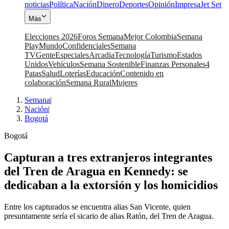
noticias
Política
Nación
Dinero
Deportes
Opinión
Impresa
Jet Set
Más
Elecciones 2026
Foros Semana
Mejor Colombia
Semana
Play
Mundo
Confidenciales
Semana
TV
Gente
Especiales
Arcadia
Tecnología
Turismo
Estados
Unidos
Vehículos
Semana Sostenible
Finanzas Personales
4
Patas
Salud
Loterías
Educación
Contenido en
colaboración
Semana Rural
Mujeres
Semana
|
Nación
|
Bogotá
Bogotá
Capturan a tres extranjeros integrantes
del Tren de Aragua en Kennedy: se
dedicaban a la extorsión y los homicidios
Entre los capturados se encuentra alias San Vicente, quien
presuntamente sería el sicario de alias Ratón, del Tren de Aragua.