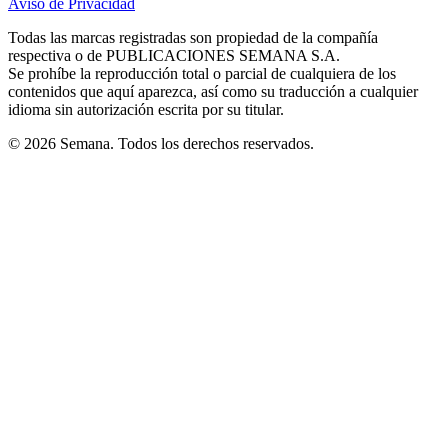
Aviso de Privacidad
Opens
new
new
new
new
new
in
window
window
window
window
window
Todas las marcas registradas son propiedad de la compañía
new
respectiva o de PUBLICACIONES SEMANA S.A.
window
Se prohíbe la reproducción total o parcial de cualquiera de los
contenidos que aquí aparezca, así como su traducción a cualquier
idioma sin autorización escrita por su titular.
© 2026 Semana. Todos los derechos reservados.