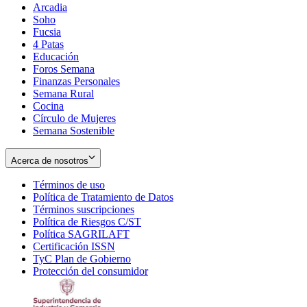
Arcadia
Soho
Opens
Fucsia
in
Opens
4 Patas
new
in
Educación
window
new
Foros Semana
window
Finanzas Personales
Semana Rural
Cocina
Círculo de Mujeres
Semana Sostenible
Acerca de nosotros
Términos de uso
Opens
Política de Tratamiento de Datos
in
Opens
Términos suscripciones
new
Opens
in
Política de Riesgos C/ST
window
in
Opens
new
Política SAGRILAFT
Opens
new
in
window
Certificación ISSN
Opens
in
window
new
TyC Plan de Gobierno
in
new
Opens
window
Protección del consumidor
new
window
in
Opens
window
new
in
window
new