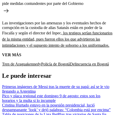
pide medidas contundentes por parte del Gobierno
Las investigaciones por las amenazas y los eventuales hechos de
corrupción en la custodia de alias Satanás están en poder de la
Fiscalía y según el director del Inpec,
los testigos serían funcionarios
de la misma entidad, pues fueron ellos los que advirtieron las
intimidaciones y el supuesto intento de soborno a los uniformados.
VER MÁS
Tren de Aragua
kennedy
Policía de Bogotá
Delincuencia en Bogotá
Le puede interesar
Primeras imágenes de Messi tras la muerte de su papá: así se le vio
llegando a Argentina
Pico y placa regional este domingo 9 de agosto: estos son los
horarios y la multa si lo incumple
Cristina Hurtado estuvo en la posesión presidencial, lució
despampanante ‘look’ y dejó palabras: “Colombia está por encima”
Tabla de posiciones de la Liga BetPlay tras victorias de Santa Fe,