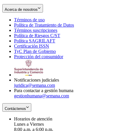
Acerca de nosotros
Términos de uso
Opens
Política de Tratamiento de Datos
in
Opens
Términos suscripciones
new
Opens
in
Política de Riesgos C/ST
window
in
Opens
new
Política SAGRILAFT
Opens
new
in
window
Certificación ISSN
Opens
in
window
new
TyC Plan de Gobierno
in
new
Opens
window
Protección del consumidor
new
window
in
Opens
window
new
in
window
new
window
Notificaciones judiciales
juridica@semana.com
Para contactar a gestión humana
gestionhumana@semana.com
Contáctenos
Horarios de atención
Lunes a Viernes
8:00 a.m. a 6:00 p.m.