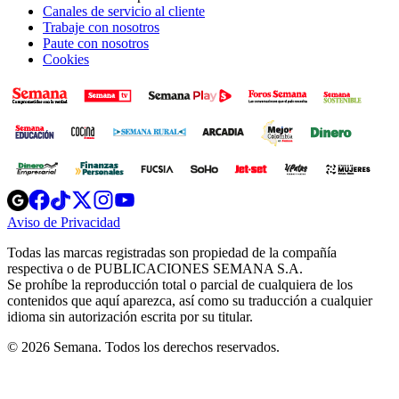
Canales de servicio al cliente
Trabaje con nosotros
Paute con nosotros
Cookies
Opens
Opens
Opens
Opens
Opens
in
in
in
in
in
Aviso de Privacidad
Opens
new
new
new
new
new
in
window
window
window
window
window
Todas las marcas registradas son propiedad de la compañía
new
respectiva o de PUBLICACIONES SEMANA S.A.
window
Se prohíbe la reproducción total o parcial de cualquiera de los
contenidos que aquí aparezca, así como su traducción a cualquier
idioma sin autorización escrita por su titular.
© 2026 Semana. Todos los derechos reservados.