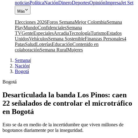
noticias
Política
Nación
Dinero
Deportes
Opinión
Impresa
Jet Set
Más
Elecciones 2026
Foros Semana
Mejor Colombia
Semana
Play
Mundo
Confidenciales
Semana
TV
Gente
Especiales
Arcadia
Tecnología
Turismo
Estados
Unidos
Vehículos
Semana Sostenible
Finanzas Personales
4
Patas
Salud
Loterías
Educación
Contenido en
colaboración
Semana Rural
Mujeres
Semana
|
Nación
|
Bogotá
Bogotá
Desarticulada la banda Los Pinos: caen
22 señalados de controlar el microtráfico
en Bogotá
Esto se da en medio de la incertidumbre que viven millones de
bogotanos diariamente por la inseguridad.