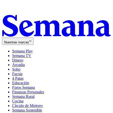
Nuestras marcas
Semana Play
Semana TV
Dinero
Arcadia
Soho
Opens
Fucsia
in
Opens
4 Patas
new
in
Educación
window
new
Foros Semana
window
Finanzas Personales
Semana Rural
Cocina
Círculo de Mujeres
Semana Sostenible