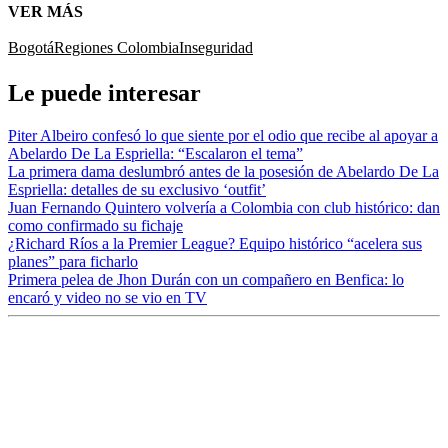
VER MÁS
Bogotá
Regiones Colombia
Inseguridad
Le puede interesar
Piter Albeiro confesó lo que siente por el odio que recibe al apoyar a
Abelardo De La Espriella: “Escalaron el tema”
La primera dama deslumbró antes de la posesión de Abelardo De La
Espriella: detalles de su exclusivo ‘outfit’
Juan Fernando Quintero volvería a Colombia con club histórico: dan
como confirmado su fichaje
¿Richard Ríos a la Premier League? Equipo histórico “acelera sus
planes” para ficharlo
Primera pelea de Jhon Durán con un compañero en Benfica: lo
encaró y video no se vio en TV