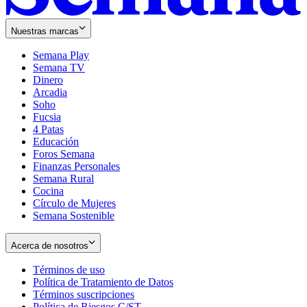
Nuestras marcas
Semana Play
Semana TV
Dinero
Arcadia
Soho
Opens
Fucsia
in
Opens
4 Patas
new
in
Educación
window
new
Foros Semana
window
Finanzas Personales
Semana Rural
Cocina
Círculo de Mujeres
Semana Sostenible
Acerca de nosotros
Términos de uso
Opens
Política de Tratamiento de Datos
in
Opens
Términos suscripciones
new
Opens
in
Política de Riesgos C/ST
window
in
Opens
new