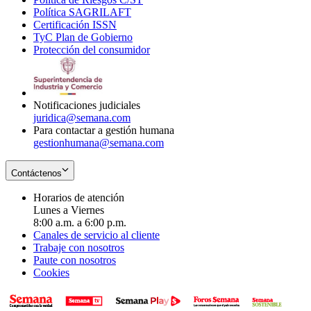
Política SAGRILAFT
Opens
new
in
window
Certificación ISSN
Opens
in
window
new
TyC Plan de Gobierno
in
new
Opens
window
Protección del consumidor
new
window
in
Opens
window
new
in
window
new
window
Notificaciones judiciales
juridica@semana.com
Para contactar a gestión humana
gestionhumana@semana.com
Contáctenos
Horarios de atención
Lunes a Viernes
8:00 a.m. a 6:00 p.m.
Canales de servicio al cliente
Trabaje con nosotros
Paute con nosotros
Cookies