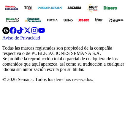
Opens
Opens
Opens
Opens
Opens
in
in
in
in
in
Aviso de Privacidad
Opens
new
new
new
new
new
in
window
window
window
window
window
Todas las marcas registradas son propiedad de la compañía
new
respectiva o de PUBLICACIONES SEMANA S.A.
window
Se prohíbe la reproducción total o parcial de cualquiera de los
contenidos que aquí aparezca, así como su traducción a cualquier
idioma sin autorización escrita por su titular.
© 2026 Semana. Todos los derechos reservados.