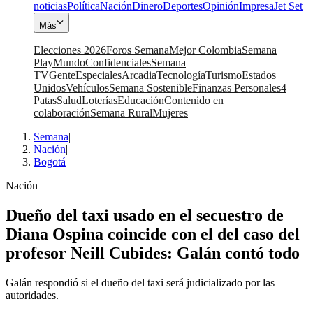
noticias
Política
Nación
Dinero
Deportes
Opinión
Impresa
Jet Set
Más
Elecciones 2026
Foros Semana
Mejor Colombia
Semana
Play
Mundo
Confidenciales
Semana
TV
Gente
Especiales
Arcadia
Tecnología
Turismo
Estados
Unidos
Vehículos
Semana Sostenible
Finanzas Personales
4
Patas
Salud
Loterías
Educación
Contenido en
colaboración
Semana Rural
Mujeres
Semana
|
Nación
|
Bogotá
Nación
Dueño del taxi usado en el secuestro de
Diana Ospina coincide con el del caso del
profesor Neill Cubides: Galán contó todo
Galán respondió si el dueño del taxi será judicializado por las
autoridades.