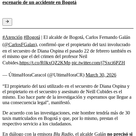
escenario de un accidente en Bogotá
#Atención
#Bogotá
| El alcalde de Bogotá, Carlos Fernando Galán
(
@CarlosFGalan
), confirmó que el propietario del taxi involucrado
en el secuestro de Diana Ospina el pasado 22 de febrero también es
el mismo que el del crimen del profesor Neil
Cubides.
https://t.co/R0kxQZ2KMp
pic.twitter.com/j7Sxci6PZH
— ÚltimaHoraCaracol (@UltimaHoraCR)
March 30, 2026
“El propietario del taxi utilizado en el secuestro de Diana Ospina y
el propietario en el secuestro y asesinato de Neill Cubides es el
mismo. Eso hace parte de la investigación y esperamos que llegue a
una consecuencia legal”, manifestó.
De acuerdo con las investigaciones, este hombre tendría más de 30
taxis matriculados en Bogotá y que, por lo mismo, prestan el
respectivo servicio a los ciudadanos.
En diálogo con la emisora
Blu Radio
, el alcalde Galán
no precisó si