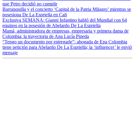
que Petro decidió no cumplir
Barranquilla y el concierto ‘Capital de la Patria Milagro’ mientras se
posesiona De La Espriella en Cali
Exclusiva SEMANA: Gianni Infantino habló del Mundial con 64
equipos en la posesión de Abelardo De La Espriella
Mamá, administradora de empresas, empresaria y primera dama de
Colombia: la trayectoria de Ana Lucía Pineda
“Tengo un documento por entregarle”: abogada de Epa Colombia
tiene petición para Abelardo De La Espriella; la ‘influencer’ le envió
mensaje