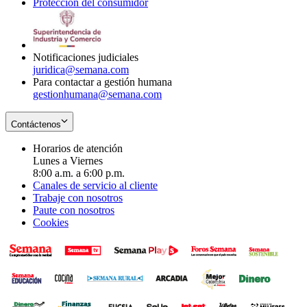
Protección del consumidor
new
window
in
Opens
window
new
in
window
new
window
Notificaciones judiciales
juridica@semana.com
Para contactar a gestión humana
gestionhumana@semana.com
Contáctenos
Horarios de atención
Lunes a Viernes
8:00 a.m. a 6:00 p.m.
Canales de servicio al cliente
Trabaje con nosotros
Paute con nosotros
Cookies