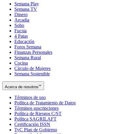
Semana Play
Semana TV
Dinero
Arcadia
Soho
Opens
Fucsia
in
Opens
4 Patas
new
in
Educación
window
new
Foros Semana
window
Finanzas Personales
Semana Rural
Cocina
Círculo de Mujeres
Semana Sostenible
Acerca de nosotros
Términos de uso
Opens
Política de Tratamiento de Datos
in
Opens
Términos suscripciones
new
Opens
in
Política de Riesgos C/ST
window
in
Opens
new
Política SAGRILAFT
Opens
new
in
window
Certificación ISSN
Opens
in
window
new
TyC Plan de Gobierno
in
new
Opens
window