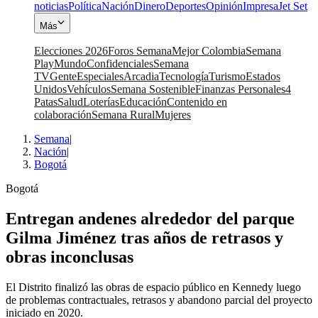
noticias
Política
Nación
Dinero
Deportes
Opinión
Impresa
Jet Set
Más
Elecciones 2026
Foros Semana
Mejor Colombia
Semana
Play
Mundo
Confidenciales
Semana
TV
Gente
Especiales
Arcadia
Tecnología
Turismo
Estados
Unidos
Vehículos
Semana Sostenible
Finanzas Personales
4
Patas
Salud
Loterías
Educación
Contenido en
colaboración
Semana Rural
Mujeres
Semana
|
Nación
|
Bogotá
Bogotá
Entregan andenes alrededor del parque
Gilma Jiménez tras años de retrasos y
obras inconclusas
El Distrito finalizó las obras de espacio público en Kennedy luego
de problemas contractuales, retrasos y abandono parcial del proyecto
iniciado en 2020.