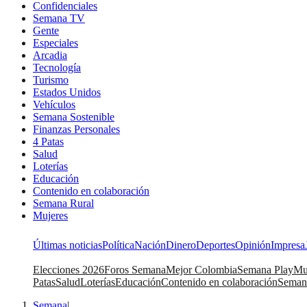
Confidenciales
Semana TV
Gente
Especiales
Arcadia
Tecnología
Turismo
Estados Unidos
Vehículos
Semana Sostenible
Finanzas Personales
4 Patas
Salud
Loterías
Educación
Contenido en colaboración
Semana Rural
Mujeres
Últimas noticias
Política
Nación
Dinero
Deportes
Opinión
Impresa
Elecciones 2026
Foros Semana
Mejor Colombia
Semana Play
Mu
Patas
Salud
Loterías
Educación
Contenido en colaboración
Seman
Semana
|