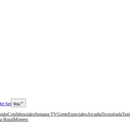
Jet Set
Más
ndo
Confidenciales
Semana TV
Gente
Especiales
Arcadia
Tecnología
Tur
a Rural
Mujeres