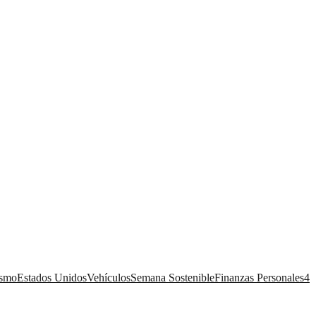
ismo
Estados Unidos
Vehículos
Semana Sostenible
Finanzas Personales
4