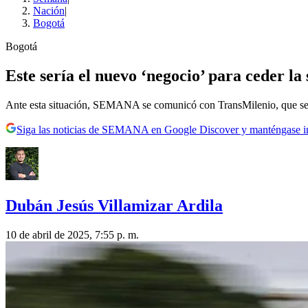
Nación
|
Bogotá
Bogotá
Este sería el nuevo ‘negocio’ para ceder la
Ante esta situación, SEMANA se comunicó con TransMilenio, que se 
Siga las noticias de SEMANA en Google Discover y manténgase 
Dubán Jesús Villamizar Ardila
10 de abril de 2025, 7:55 p. m.