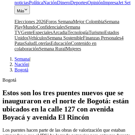
noticias
Política
Nación
Dinero
Deportes
Opinión
Impresa
Jet Set
Más
Elecciones 2026
Foros Semana
Mejor Colombia
Semana
Play
Mundo
Confidenciales
Semana
TV
Gente
Especiales
Arcadia
Tecnología
Turismo
Estados
Unidos
Vehículos
Semana Sostenible
Finanzas Personales
4
Patas
Salud
Loterías
Educación
Contenido en
colaboración
Semana Rural
Mujeres
Semana
|
Nación
|
Bogotá
Bogotá
Estos son los tres puentes nuevos que se
inauguraron en el norte de Bogotá: están
ubicados en la calle 127 con avenida
Boyacá y avenida El Rincón
Los puentes hacen parte de las obras de valorización que estaban