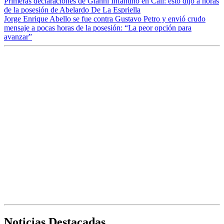
Primeras declaraciones de Gianni Infantino en Cali: esto dijo a horas
de la posesión de Abelardo De La Espriella
Jorge Enrique Abello se fue contra Gustavo Petro y envió crudo
mensaje a pocas horas de la posesión: “La peor opción para
avanzar”
Noticias Destacadas