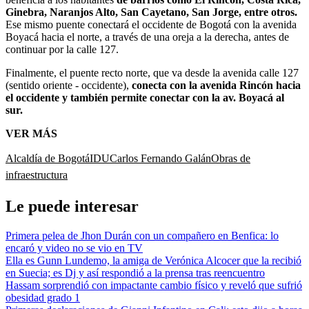
Ginebra, Naranjos Alto, San Cayetano, San Jorge, entre otros.
Ese mismo puente conectará el occidente de Bogotá con la avenida
Boyacá hacia el norte, a través de una oreja a la derecha, antes de
continuar por la calle 127.
Finalmente, el puente recto norte, que va desde la avenida calle 127
(sentido oriente - occidente),
conecta con la avenida Rincón hacia
el occidente y también permite conectar con la av. Boyacá al
sur.
VER MÁS
Alcaldía de Bogotá
IDU
Carlos Fernando Galán
Obras de
infraestructura
Le puede interesar
Primera pelea de Jhon Durán con un compañero en Benfica: lo
encaró y video no se vio en TV
Ella es Gunn Lundemo, la amiga de Verónica Alcocer que la recibió
en Suecia; es Dj y así respondió a la prensa tras reencuentro
Hassam sorprendió con impactante cambio físico y reveló que sufrió
obesidad grado 1