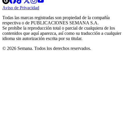
in
in
in
in
in
Aviso de Privacidad
Opens
new
new
new
new
new
in
window
window
window
window
window
Todas las marcas registradas son propiedad de la compañía
new
respectiva o de PUBLICACIONES SEMANA S.A.
window
Se prohíbe la reproducción total o parcial de cualquiera de los
contenidos que aquí aparezca, así como su traducción a cualquier
idioma sin autorización escrita por su titular.
© 2026 Semana. Todos los derechos reservados.