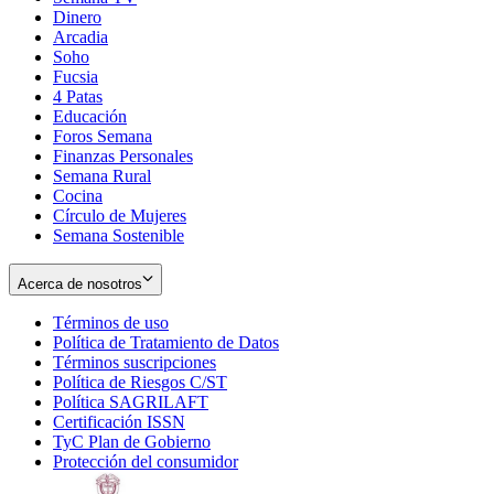
Dinero
Arcadia
Soho
Opens
Fucsia
in
Opens
4 Patas
new
in
Educación
window
new
Foros Semana
window
Finanzas Personales
Semana Rural
Cocina
Círculo de Mujeres
Semana Sostenible
Acerca de nosotros
Términos de uso
Opens
Política de Tratamiento de Datos
in
Opens
Términos suscripciones
new
Opens
in
Política de Riesgos C/ST
window
in
Opens
new
Política SAGRILAFT
Opens
new
in
window
Certificación ISSN
Opens
in
window
new
TyC Plan de Gobierno
in
new
Opens
window
Protección del consumidor
new
window
in
Opens
window
new
in