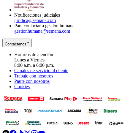
window
new
window
Notificaciones judiciales
juridica@semana.com
Para contactar a gestión humana
gestionhumana@semana.com
Contáctenos
Horarios de atención
Lunes a Viernes
8:00 a.m. a 6:00 p.m.
Canales de servicio al cliente
Trabaje con nosotros
Paute con nosotros
Cookies
Opens
Opens
Opens
Opens
Opens