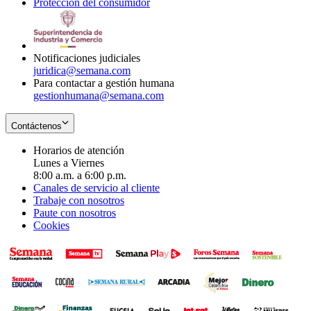
Protección del consumidor
new
window
in
Opens
window
new
in
window
new
window
Notificaciones judiciales
juridica@semana.com
Para contactar a gestión humana
gestionhumana@semana.com
Contáctenos
Horarios de atención
Lunes a Viernes
8:00 a.m. a 6:00 p.m.
Canales de servicio al cliente
Trabaje con nosotros
Paute con nosotros
Cookies