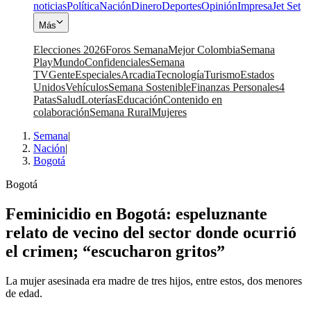
noticias
Política
Nación
Dinero
Deportes
Opinión
Impresa
Jet Set
Más
Elecciones 2026
Foros Semana
Mejor Colombia
Semana
Play
Mundo
Confidenciales
Semana
TV
Gente
Especiales
Arcadia
Tecnología
Turismo
Estados
Unidos
Vehículos
Semana Sostenible
Finanzas Personales
4
Patas
Salud
Loterías
Educación
Contenido en
colaboración
Semana Rural
Mujeres
Semana
|
Nación
|
Bogotá
Bogotá
Feminicidio en Bogotá: espeluznante
relato de vecino del sector donde ocurrió
el crimen; “escucharon gritos”
La mujer asesinada era madre de tres hijos, entre estos, dos menores
de edad.