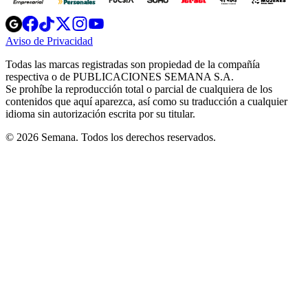
Opens
Opens
Opens
Opens
Opens
in
in
in
in
in
Aviso de Privacidad
Opens
new
new
new
new
new
in
window
window
window
window
window
Todas las marcas registradas son propiedad de la compañía
new
respectiva o de PUBLICACIONES SEMANA S.A.
window
Se prohíbe la reproducción total o parcial de cualquiera de los
contenidos que aquí aparezca, así como su traducción a cualquier
idioma sin autorización escrita por su titular.
© 2026 Semana. Todos los derechos reservados.