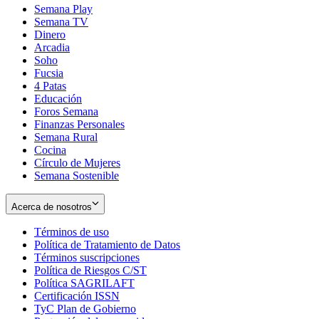
Semana Play
Semana TV
Dinero
Arcadia
Soho
Opens
Fucsia
in
Opens
4 Patas
new
in
Educación
window
new
Foros Semana
window
Finanzas Personales
Semana Rural
Cocina
Círculo de Mujeres
Semana Sostenible
Acerca de nosotros
Términos de uso
Opens
Política de Tratamiento de Datos
in
Opens
Términos suscripciones
new
Opens
in
Política de Riesgos C/ST
window
in
Opens
new
Política SAGRILAFT
Opens
new
in
window
Certificación ISSN
Opens
in
window
new
TyC Plan de Gobierno
in
new
Opens
window