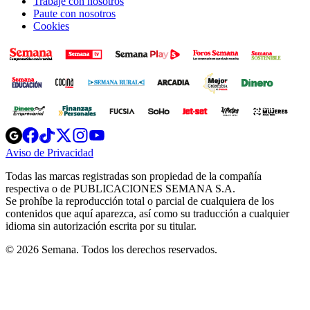
Trabaje con nosotros
Paute con nosotros
Cookies
Opens
Opens
Opens
Opens
Opens
in
in
in
in
in
Aviso de Privacidad
Opens
new
new
new
new
new
in
window
window
window
window
window
Todas las marcas registradas son propiedad de la compañía
new
respectiva o de PUBLICACIONES SEMANA S.A.
window
Se prohíbe la reproducción total o parcial de cualquiera de los
contenidos que aquí aparezca, así como su traducción a cualquier
idioma sin autorización escrita por su titular.
© 2026 Semana. Todos los derechos reservados.