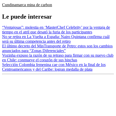
Cundinamarca
mina de carbon
Le puede interesar
“Ventajosas”: molestia en ‘MasterChef Celebrity’ por la ventaja de
tiempo en el atril que desató la furia de los participantes
No se retira en La Vuelta a España: Nairo Quintana confirma cuál
será su última competencia antes del retiro
El último decreto del MinTransporte de Petro: estos son los cambios
anunciados para “Zonas Diferenciales”
Vozinha expuso la razón de su retraso para firmar con su nuevo club
en Chile: conmueve el corazón de sus hinchas
Selección Colombia femenina cae con México en la final de los
Centroamericanos y del Caribe: logran medalla de plata