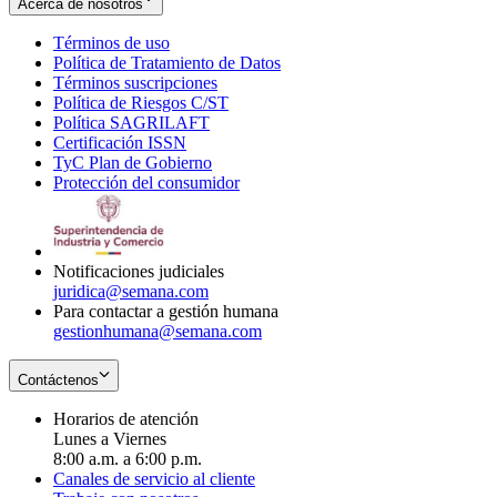
Acerca de nosotros
Términos de uso
Opens
Política de Tratamiento de Datos
in
Opens
Términos suscripciones
new
Opens
in
Política de Riesgos C/ST
window
in
Opens
new
Política SAGRILAFT
Opens
new
in
window
Certificación ISSN
Opens
in
window
new
TyC Plan de Gobierno
in
new
Opens
window
Protección del consumidor
new
window
in
Opens
window
new
in
window
new
window
Notificaciones judiciales
juridica@semana.com
Para contactar a gestión humana
gestionhumana@semana.com
Contáctenos
Horarios de atención
Lunes a Viernes
8:00 a.m. a 6:00 p.m.
Canales de servicio al cliente