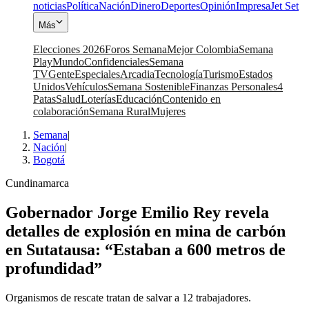
noticias
Política
Nación
Dinero
Deportes
Opinión
Impresa
Jet Set
Más
Elecciones 2026
Foros Semana
Mejor Colombia
Semana
Play
Mundo
Confidenciales
Semana
TV
Gente
Especiales
Arcadia
Tecnología
Turismo
Estados
Unidos
Vehículos
Semana Sostenible
Finanzas Personales
4
Patas
Salud
Loterías
Educación
Contenido en
colaboración
Semana Rural
Mujeres
Semana
|
Nación
|
Bogotá
Cundinamarca
Gobernador Jorge Emilio Rey revela
detalles de explosión en mina de carbón
en Sutatausa: “Estaban a 600 metros de
profundidad”
Organismos de rescate tratan de salvar a 12 trabajadores.