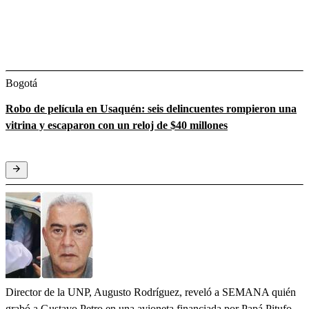
Bogotá
Robo de película en Usaquén: seis delincuentes rompieron una
vitrina y escaparon con un reloj de $40 millones
Director de la UNP, Augusto Rodríguez, reveló a SEMANA quién
grabó a Gustavo Petro en una avioneta financiada por Papá Pitufo