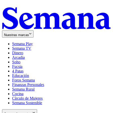
Nuestras marcas
Semana Play
Semana TV
Dinero
Arcadia
Soho
Opens
Fucsia
in
Opens
4 Patas
new
in
Educación
window
new
Foros Semana
window
Finanzas Personales
Semana Rural
Cocina
Círculo de Mujeres
Semana Sostenible