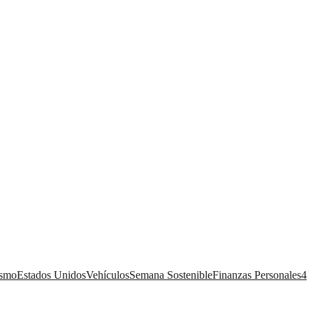
ismo
Estados Unidos
Vehículos
Semana Sostenible
Finanzas Personales
4