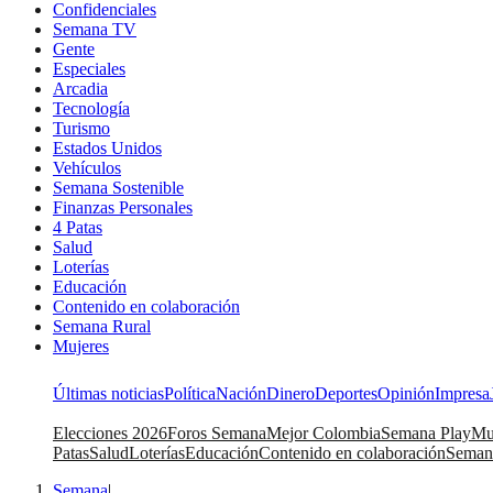
Confidenciales
Semana TV
Gente
Especiales
Arcadia
Tecnología
Turismo
Estados Unidos
Vehículos
Semana Sostenible
Finanzas Personales
4 Patas
Salud
Loterías
Educación
Contenido en colaboración
Semana Rural
Mujeres
Últimas noticias
Política
Nación
Dinero
Deportes
Opinión
Impresa
Elecciones 2026
Foros Semana
Mejor Colombia
Semana Play
Mu
Patas
Salud
Loterías
Educación
Contenido en colaboración
Seman
Semana
|