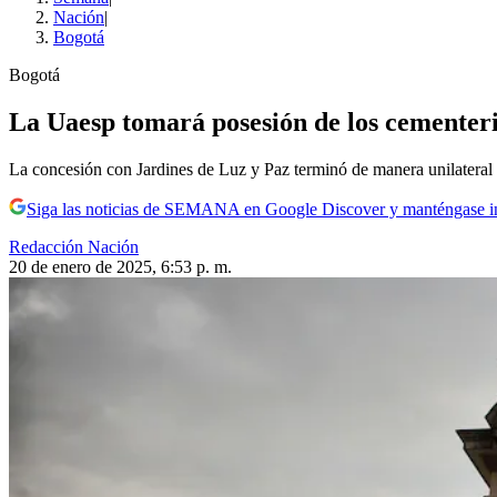
Nación
|
Bogotá
Bogotá
La Uaesp tomará posesión de los cementerio
La concesión con Jardines de Luz y Paz terminó de manera unilateral e
Siga las noticias de SEMANA en Google Discover y manténgase 
Redacción Nación
20 de enero de 2025, 6:53 p. m.