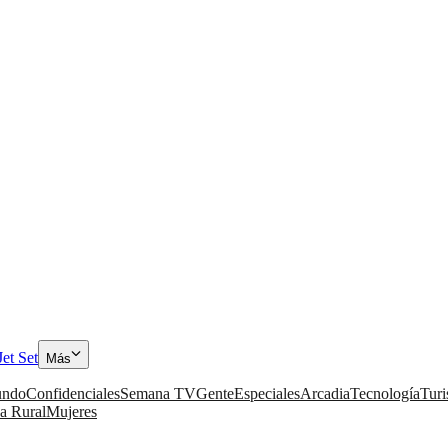
Jet Set
Más
ndo
Confidenciales
Semana TV
Gente
Especiales
Arcadia
Tecnología
Tur
a Rural
Mujeres