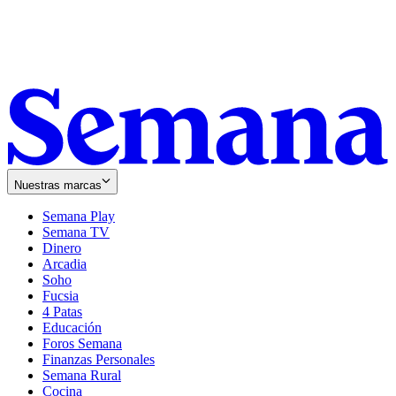
Nuestras marcas
Semana Play
Semana TV
Dinero
Arcadia
Soho
Opens
Fucsia
in
Opens
4 Patas
new
in
Educación
window
new
Foros Semana
window
Finanzas Personales
Semana Rural
Cocina