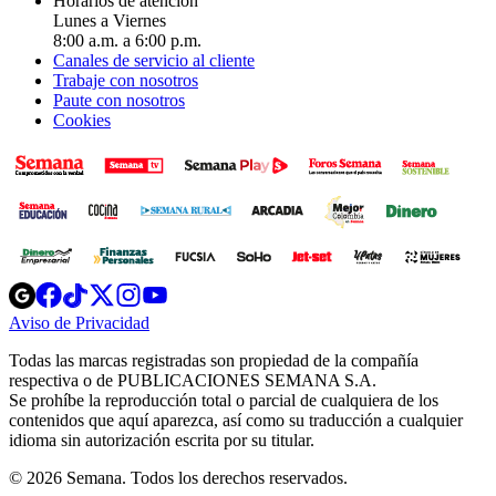
Horarios de atención
Lunes a Viernes
8:00 a.m. a 6:00 p.m.
Canales de servicio al cliente
Trabaje con nosotros
Paute con nosotros
Cookies
Opens
Opens
Opens
Opens
Opens
in
in
in
in
in
Aviso de Privacidad
Opens
new
new
new
new
new
in
window
window
window
window
window
Todas las marcas registradas son propiedad de la compañía
new
respectiva o de PUBLICACIONES SEMANA S.A.
window
Se prohíbe la reproducción total o parcial de cualquiera de los
contenidos que aquí aparezca, así como su traducción a cualquier
idioma sin autorización escrita por su titular.
© 2026 Semana. Todos los derechos reservados.