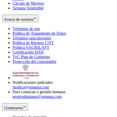
Círculo de Mujeres
Semana Sostenible
Acerca de nosotros
Términos de uso
Opens
Política de Tratamiento de Datos
in
Opens
Términos suscripciones
new
Opens
in
Política de Riesgos C/ST
window
in
Opens
new
Política SAGRILAFT
Opens
new
in
window
Certificación ISSN
Opens
in
window
new
TyC Plan de Gobierno
in
new
Opens
window
Protección del consumidor
new
window
in
Opens
window
new
in
window
new
window
Notificaciones judiciales
juridica@semana.com
Para contactar a gestión humana
gestionhumana@semana.com
Contáctenos