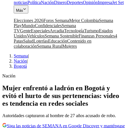
noticias
Política
Nación
Dinero
Deportes
Opinión
Impresa
Jet Set
Más
Elecciones 2026
Foros Semana
Mejor Colombia
Semana
Play
Mundo
Confidenciales
Semana
TV
Gente
Especiales
Arcadia
Tecnología
Turismo
Estados
Unidos
Vehículos
Semana Sostenible
Finanzas Personales
4
Patas
Salud
Loterías
Educación
Contenido en
colaboración
Semana Rural
Mujeres
Semana
|
Nación
|
Bogotá
Nación
Mujer enfrentó a ladrón en Bogotá y
evitó el hurto de sus pertenencias: video
es tendencia en redes sociales
Autoridades capturaron al hombre de 27 años acusado de robo.
Siga las noticias de SEMANA en Google Discover y manténgase