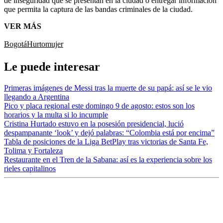
de inseguridad que se presentan en la ciudad o entregar información
que permita la captura de las bandas criminales de la ciudad.
VER MÁS
Bogotá
Hurto
mujer
Le puede interesar
Primeras imágenes de Messi tras la muerte de su papá: así se le vio
llegando a Argentina
Pico y placa regional este domingo 9 de agosto: estos son los
horarios y la multa si lo incumple
Cristina Hurtado estuvo en la posesión presidencial, lució
despampanante ‘look’ y dejó palabras: “Colombia está por encima”
Tabla de posiciones de la Liga BetPlay tras victorias de Santa Fe,
Tolima y Fortaleza
Restaurante en el Tren de la Sabana: así es la experiencia sobre los
rieles capitalinos