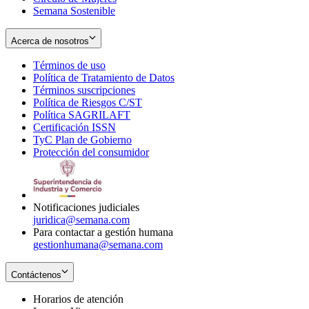
Semana Sostenible
Acerca de nosotros
Términos de uso
Opens
Política de Tratamiento de Datos
in
Opens
Términos suscripciones
new
Opens
in
Política de Riesgos C/ST
window
in
Opens
new
Política SAGRILAFT
Opens
new
in
window
Certificación ISSN
Opens
in
window
new
TyC Plan de Gobierno
in
new
Opens
window
Protección del consumidor
new
window
in
Opens
window
new
in
window
new
window
Notificaciones judiciales
juridica@semana.com
Para contactar a gestión humana
gestionhumana@semana.com
Contáctenos
Horarios de atención