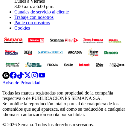
Lunes a Viernes
8:00 a.m. a 6:00 p.m.
Canales de servicio al cliente
Trabaje con nosotros
Paute con nosotros
Cookies
Opens
Opens
Opens
Opens
Opens
in
in
in
in
in
Aviso de Privacidad
Opens
new
new
new
new
new
in
window
window
window
window
window
Todas las marcas registradas son propiedad de la compañía
new
respectiva o de PUBLICACIONES SEMANA S.A.
window
Se prohíbe la reproducción total o parcial de cualquiera de los
contenidos que aquí aparezca, así como su traducción a cualquier
idioma sin autorización escrita por su titular.
© 2026 Semana. Todos los derechos reservados.