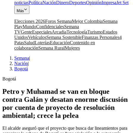
noticias
Política
Nación
Dinero
Deportes
Opinión
Impresa
Jet Set
Más
Elecciones 2026
Foros Semana
Mejor Colombia
Semana
Play
Mundo
Confidenciales
Semana
TV
Gente
Especiales
Arcadia
Tecnología
Turismo
Estados
Unidos
Vehículos
Semana Sostenible
Finanzas Personales
4
Patas
Salud
Loterías
Educación
Contenido en
colaboración
Semana Rural
Mujeres
Semana
|
Nación
|
Bogotá
Bogotá
Petro y Muhamad se van en bloque
contra Galán y desatan enorme discusión
por cuenta de proyecto de resolución
ambiental; crece la pelea
El alcalde aseguró que el proyecto que busca dar lineamientos para