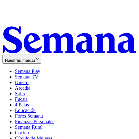
Nuestras marcas
Semana Play
Semana TV
Dinero
Arcadia
Soho
Opens
Fucsia
in
Opens
4 Patas
new
in
Educación
window
new
Foros Semana
window
Finanzas Personales
Semana Rural
Cocina
Círculo de Mujeres