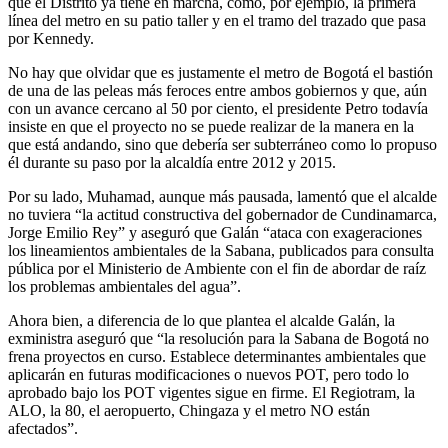
que el Distrito ya tiene en marcha, como, por ejemplo, la primera
línea del metro en su patio taller y en el tramo del trazado que pasa
por Kennedy.
No hay que olvidar que es justamente el metro de Bogotá el bastión
de una de las peleas más feroces entre ambos gobiernos y que, aún
con un avance cercano al 50 por ciento, el presidente Petro todavía
insiste en que el proyecto no se puede realizar de la manera en la
que está andando, sino que debería ser subterráneo como lo propuso
él durante su paso por la alcaldía entre 2012 y 2015.
Por su lado, Muhamad, aunque más pausada, lamentó que el alcalde
no tuviera “la actitud constructiva del gobernador de Cundinamarca,
Jorge Emilio Rey” y aseguró que Galán “ataca con exageraciones
los lineamientos ambientales de la Sabana, publicados para consulta
pública por el Ministerio de Ambiente con el fin de abordar de raíz
los problemas ambientales del agua”.
Ahora bien, a diferencia de lo que plantea el alcalde Galán, la
exministra aseguró que “la resolución para la Sabana de Bogotá no
frena proyectos en curso. Establece determinantes ambientales que
aplicarán en futuras modificaciones o nuevos POT, pero todo lo
aprobado bajo los POT vigentes sigue en firme. El Regiotram, la
ALO, la 80, el aeropuerto, Chingaza y el metro NO están
afectados”.