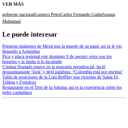
VER MÁS
gobierno nacional
Gustavo Petro
Carlos Fernando Galán
Susana
Muhamad
Le puede interesar
Primeras imágenes de Messi tras la muerte de su papá: así se le vio
llegando a Argentina
Pico y placa regional este domingo 9 de agosto: estos son los
horarios y la multa si lo incumple
Cristina Hurtado estuvo en la posesión presidencial, lució
despampanante ‘look’ y dejó palabras: “Colombia está por encima”
Tabla de posiciones de la Liga BetPlay tras victorias de Santa Fe,
Tolima y Fortaleza
Restaurante en el Tren de la Sabana: así es la experiencia sobre los
rieles capitalinos