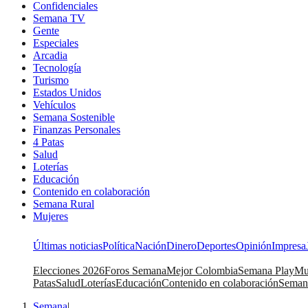
Confidenciales
Semana TV
Gente
Especiales
Arcadia
Tecnología
Turismo
Estados Unidos
Vehículos
Semana Sostenible
Finanzas Personales
4 Patas
Salud
Loterías
Educación
Contenido en colaboración
Semana Rural
Mujeres
Últimas noticias
Política
Nación
Dinero
Deportes
Opinión
Impresa
Elecciones 2026
Foros Semana
Mejor Colombia
Semana Play
Mu
Patas
Salud
Loterías
Educación
Contenido en colaboración
Seman
Semana
|