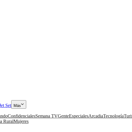
Jet Set
Más
ndo
Confidenciales
Semana TV
Gente
Especiales
Arcadia
Tecnología
Tur
a Rural
Mujeres