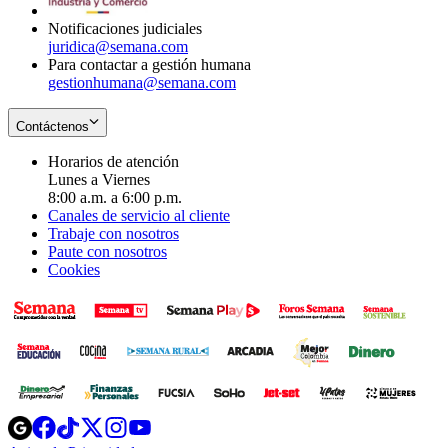
window
Notificaciones judiciales
juridica@semana.com
Para contactar a gestión humana
gestionhumana@semana.com
Contáctenos
Horarios de atención
Lunes a Viernes
8:00 a.m. a 6:00 p.m.
Canales de servicio al cliente
Trabaje con nosotros
Paute con nosotros
Cookies
Opens
Opens
Opens
Opens
Opens
in
in
in
in
in