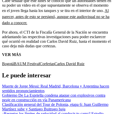
Cabe señalar que este lunes se conoció que las autoridades tienen en
su poder un video en el que supuestamente se observa el momento
en el joven llega hasta los tanques y se tira en el interior de uno.
Al
parecer, antes de esto se persignó, aunque este audiovisual no se ha
dado a conocer.
Por ahora, el CTI de la Fiscalía General de la Nación se encuentra
adelantando las respectivas investigaciones para poder esclarecer
qué ocurrió en realidad con Carlos David Ruiz, hasta el momento el
caso deja más dudas que certezas.
VER MÁS
Bogotá
BAUM Festival
Corferias
Carlos David Ruiz
Le puede interesar
Muerte de Jorge Messi: Real Madrid, Barcelona y Argentina hacen
sentidos pronunciamientos
Gobierno De La Espriella condena ataque con explosivos contra
peaje en construcción en vía Panamericana
Clasificación general del Tour de Polonia, etapa 6: Juan Guillermo
Martínez sube y Santiago Buitrago baja
¿Respetas los límites de velocidad al conducir tu carro? Estudio