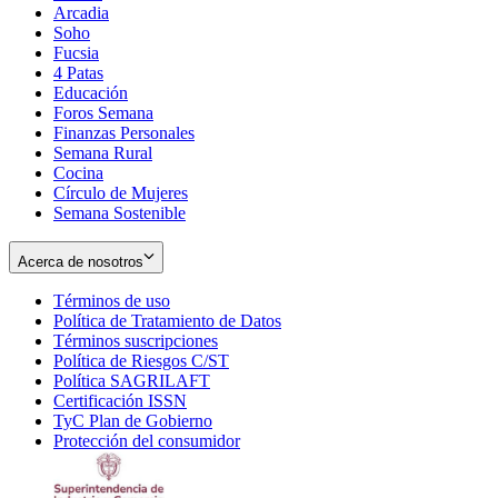
Arcadia
Soho
Opens
Fucsia
in
Opens
4 Patas
new
in
Educación
window
new
Foros Semana
window
Finanzas Personales
Semana Rural
Cocina
Círculo de Mujeres
Semana Sostenible
Acerca de nosotros
Términos de uso
Opens
Política de Tratamiento de Datos
in
Opens
Términos suscripciones
new
Opens
in
Política de Riesgos C/ST
window
in
Opens
new
Política SAGRILAFT
Opens
new
in
window
Certificación ISSN
Opens
in
window
new
TyC Plan de Gobierno
in
new
Opens
window
Protección del consumidor
new
window
in
Opens
window
new
in
window
new