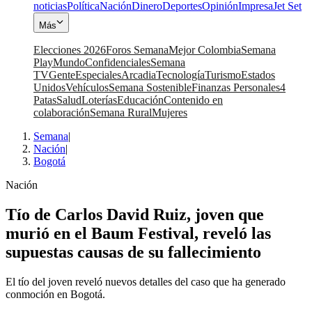
noticias
Política
Nación
Dinero
Deportes
Opinión
Impresa
Jet Set
Más
Elecciones 2026
Foros Semana
Mejor Colombia
Semana
Play
Mundo
Confidenciales
Semana
TV
Gente
Especiales
Arcadia
Tecnología
Turismo
Estados
Unidos
Vehículos
Semana Sostenible
Finanzas Personales
4
Patas
Salud
Loterías
Educación
Contenido en
colaboración
Semana Rural
Mujeres
Semana
|
Nación
|
Bogotá
Nación
Tío de Carlos David Ruiz, joven que
murió en el Baum Festival, reveló las
supuestas causas de su fallecimiento
El tío del joven reveló nuevos detalles del caso que ha generado
conmoción en Bogotá.