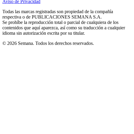
Aviso de Privacidad
Opens
new
new
new
new
new
in
window
window
window
window
window
Todas las marcas registradas son propiedad de la compañía
new
respectiva o de PUBLICACIONES SEMANA S.A.
window
Se prohíbe la reproducción total o parcial de cualquiera de los
contenidos que aquí aparezca, así como su traducción a cualquier
idioma sin autorización escrita por su titular.
© 2026 Semana. Todos los derechos reservados.