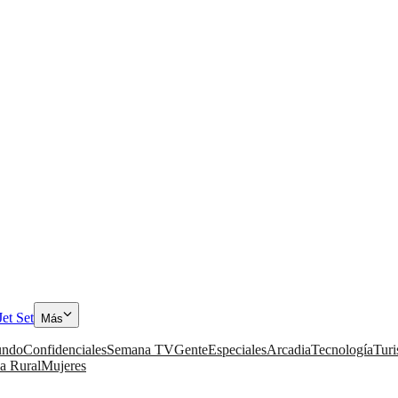
Jet Set
Más
ndo
Confidenciales
Semana TV
Gente
Especiales
Arcadia
Tecnología
Tur
a Rural
Mujeres