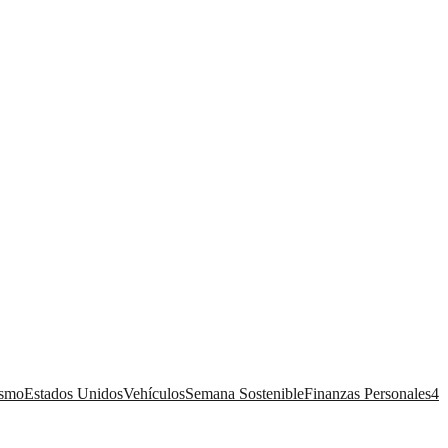
ismo
Estados Unidos
Vehículos
Semana Sostenible
Finanzas Personales
4