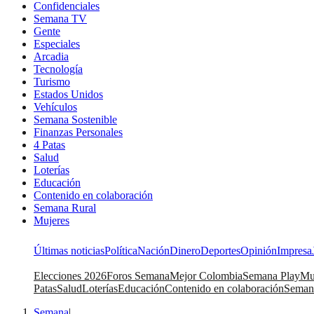
Confidenciales
Semana TV
Gente
Especiales
Arcadia
Tecnología
Turismo
Estados Unidos
Vehículos
Semana Sostenible
Finanzas Personales
4 Patas
Salud
Loterías
Educación
Contenido en colaboración
Semana Rural
Mujeres
Últimas noticias
Política
Nación
Dinero
Deportes
Opinión
Impresa
Elecciones 2026
Foros Semana
Mejor Colombia
Semana Play
Mu
Patas
Salud
Loterías
Educación
Contenido en colaboración
Seman
Semana
|