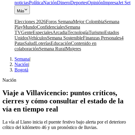
noticias
Política
Nación
Dinero
Deportes
Opinión
Impresa
Jet Set
Más
Elecciones 2026
Foros Semana
Mejor Colombia
Semana
Play
Mundo
Confidenciales
Semana
TV
Gente
Especiales
Arcadia
Tecnología
Turismo
Estados
Unidos
Vehículos
Semana Sostenible
Finanzas Personales
4
Patas
Salud
Loterías
Educación
Contenido en
colaboración
Semana Rural
Mujeres
Semana
|
Nación
|
Bogotá
Nación
Viaje a Villavicencio: puntos críticos,
cierres y cómo consultar el estado de la
vía en tiempo real
La vía al Llano inicia el puente festivo bajo alerta por el deterioro
crítico del kilómetro 46 y un pronóstico de lluvias.