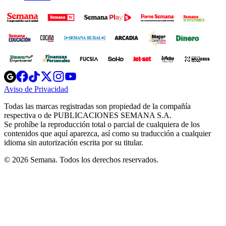
Opens
Opens
Opens
Opens
Opens
in
in
in
in
in
Aviso de Privacidad
Opens
new
new
new
new
new
in
window
window
window
window
window
Todas las marcas registradas son propiedad de la compañía
new
respectiva o de PUBLICACIONES SEMANA S.A.
window
Se prohíbe la reproducción total o parcial de cualquiera de los
contenidos que aquí aparezca, así como su traducción a cualquier
idioma sin autorización escrita por su titular.
© 2026 Semana. Todos los derechos reservados.