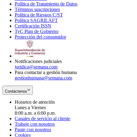
Política de Tratamiento de Datos
in
Opens
Términos suscripciones
new
Opens
in
Política de Riesgos C/ST
window
in
Opens
new
Política SAGRILAFT
Opens
new
in
window
Certificación ISSN
Opens
in
window
new
TyC Plan de Gobierno
in
new
Opens
window
Protección del consumidor
new
window
in
Opens
window
new
in
window
new
window
Notificaciones judiciales
juridica@semana.com
Para contactar a gestión humana
gestionhumana@semana.com
Contáctenos
Horarios de atención
Lunes a Viernes
8:00 a.m. a 6:00 p.m.
Canales de servicio al cliente
Trabaje con nosotros
Paute con nosotros
Cookies