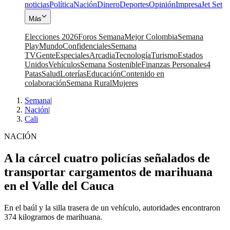
noticias
Política
Nación
Dinero
Deportes
Opinión
Impresa
Jet Set
Más
Elecciones 2026
Foros Semana
Mejor Colombia
Semana
Play
Mundo
Confidenciales
Semana
TV
Gente
Especiales
Arcadia
Tecnología
Turismo
Estados
Unidos
Vehículos
Semana Sostenible
Finanzas Personales
4
Patas
Salud
Loterías
Educación
Contenido en
colaboración
Semana Rural
Mujeres
Semana
|
Nación
|
Cali
NACIÓN
A la cárcel cuatro policías señalados de
transportar cargamentos de marihuana
en el Valle del Cauca
En el baúl y la silla trasera de un vehículo, autoridades encontraron
374 kilogramos de marihuana.