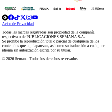
Opens
Opens
Opens
Opens
Opens
in
in
in
in
in
Aviso de Privacidad
Opens
new
new
new
new
new
in
window
window
window
window
window
Todas las marcas registradas son propiedad de la compañía
new
respectiva o de PUBLICACIONES SEMANA S.A.
window
Se prohíbe la reproducción total o parcial de cualquiera de los
contenidos que aquí aparezca, así como su traducción a cualquier
idioma sin autorización escrita por su titular.
© 2026 Semana. Todos los derechos reservados.