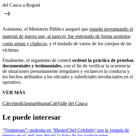
del Cauca a Bogotá
Asimismo, el Ministerio Público aseguró que
estarán investigando el
material de guerra que, al parecer, fue entregado de forma posterior,
como armas y chalecos
, y el traslado de varios de los cuerpos de las
víctimas.
Finalmente, el organismo de control
ordenó la práctica de pruebas
documentales y testimoniales
, con el fin de verificar la ocurrencia
de situaciones presuntamente irregulares y esclarecer la conducta y
los hechos atribuidos a los oficiales y suboficiales involucrados en el
operativo.
VER MÁS
Cárcel
policías
marihuana
Cali
Valle del Cauca
Le puede interesar
“Ventajosas”: molestia en ‘MasterChef Celebrity’ por la ventaja de
tiempo en el atril que desató la furia de los participantes