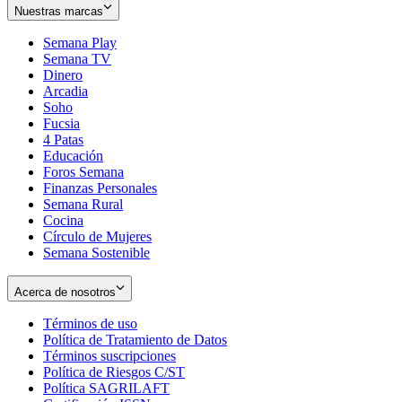
Nuestras marcas
Semana Play
Semana TV
Dinero
Arcadia
Soho
Opens
Fucsia
in
Opens
4 Patas
new
in
Educación
window
new
Foros Semana
window
Finanzas Personales
Semana Rural
Cocina
Círculo de Mujeres
Semana Sostenible
Acerca de nosotros
Términos de uso
Opens
Política de Tratamiento de Datos
in
Opens
Términos suscripciones
new
Opens
in
Política de Riesgos C/ST
window
in
Opens
new
Política SAGRILAFT
Opens
new
in
window