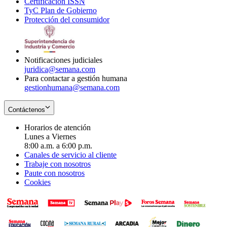
Certificación ISSN
Opens
in
window
new
TyC Plan de Gobierno
in
new
Opens
window
Protección del consumidor
new
window
in
Opens
window
new
in
window
new
window
Notificaciones judiciales
juridica@semana.com
Para contactar a gestión humana
gestionhumana@semana.com
Contáctenos
Horarios de atención
Lunes a Viernes
8:00 a.m. a 6:00 p.m.
Canales de servicio al cliente
Trabaje con nosotros
Paute con nosotros
Cookies