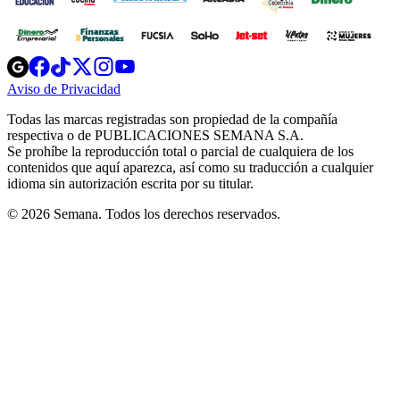
Opens
Opens
Opens
Opens
Opens
in
in
in
in
in
Aviso de Privacidad
Opens
new
new
new
new
new
in
window
window
window
window
window
Todas las marcas registradas son propiedad de la compañía
new
respectiva o de PUBLICACIONES SEMANA S.A.
window
Se prohíbe la reproducción total o parcial de cualquiera de los
contenidos que aquí aparezca, así como su traducción a cualquier
idioma sin autorización escrita por su titular.
© 2026 Semana. Todos los derechos reservados.