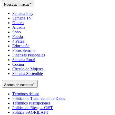
Nuestras marcas
Semana Play
Semana TV
Dinero
Arcadia
Soho
Opens
Fucsia
in
Opens
4 Patas
new
in
Educación
window
new
Foros Semana
window
Finanzas Personales
Semana Rural
Cocina
Círculo de Mujeres
Semana Sostenible
Acerca de nosotros
Términos de uso
Opens
Política de Tratamiento de Datos
in
Opens
Términos suscripciones
new
Opens
in
Política de Riesgos C/ST
window
in
Opens
new
Política SAGRILAFT
Opens
new
in
window