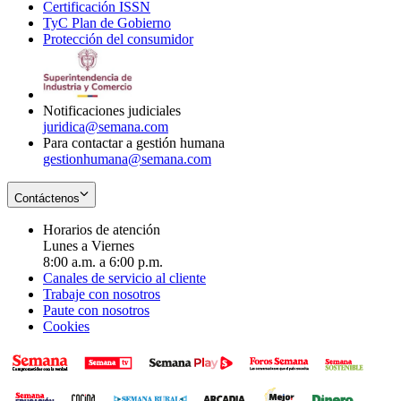
Certificación ISSN
Opens
in
window
new
TyC Plan de Gobierno
in
new
Opens
window
Protección del consumidor
new
window
in
Opens
window
new
in
window
new
window
Notificaciones judiciales
juridica@semana.com
Para contactar a gestión humana
gestionhumana@semana.com
Contáctenos
Horarios de atención
Lunes a Viernes
8:00 a.m. a 6:00 p.m.
Canales de servicio al cliente
Trabaje con nosotros
Paute con nosotros
Cookies