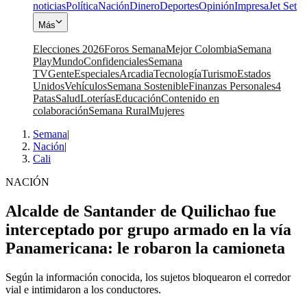
noticias
Política
Nación
Dinero
Deportes
Opinión
Impresa
Jet Set
Más
Elecciones 2026
Foros Semana
Mejor Colombia
Semana
Play
Mundo
Confidenciales
Semana
TV
Gente
Especiales
Arcadia
Tecnología
Turismo
Estados
Unidos
Vehículos
Semana Sostenible
Finanzas Personales
4
Patas
Salud
Loterías
Educación
Contenido en
colaboración
Semana Rural
Mujeres
Semana
|
Nación
|
Cali
NACIÓN
Alcalde de Santander de Quilichao fue
interceptado por grupo armado en la vía
Panamericana: le robaron la camioneta
Según la información conocida, los sujetos bloquearon el corredor
vial e intimidaron a los conductores.