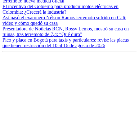
terremoto: nueva medida oficial
El incentivo del Gobierno para producir motos eléctricas en
Colombia: ¿Crecerá la industria?
Así pasó el exarquero Nélson Ramos terremoto sufrido en Cali:
video y cómo quedó su casa
Presentadora de Noticias RCN, Rossy Lemos, mostró su casa en
ruinas, tras terremoto de 7,4: “Qué duro”
Pico y placa en Bogotá para taxis y particulares: revise las placas
que tienen restricción del 10 al 16 de agosto de 2026