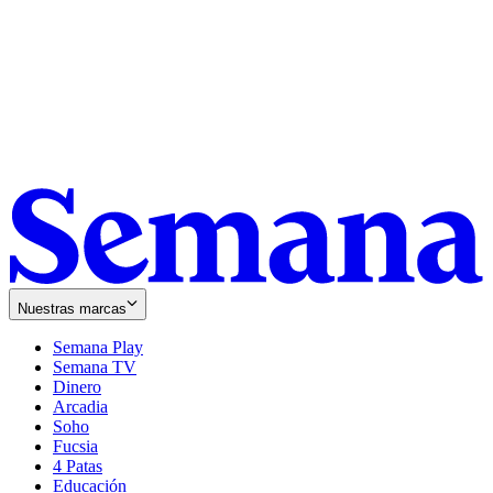
Nuestras marcas
Semana Play
Semana TV
Dinero
Arcadia
Soho
Opens
Fucsia
in
Opens
4 Patas
new
in
Educación
window
new