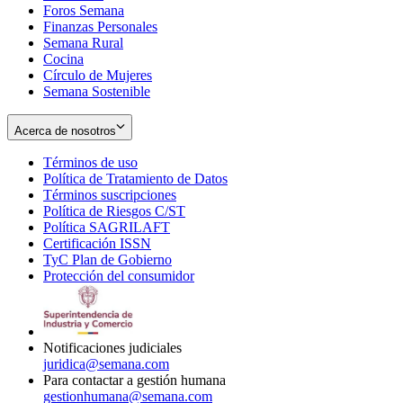
Foros Semana
window
Finanzas Personales
Semana Rural
Cocina
Círculo de Mujeres
Semana Sostenible
Acerca de nosotros
Términos de uso
Opens
Política de Tratamiento de Datos
in
Opens
Términos suscripciones
new
Opens
in
Política de Riesgos C/ST
window
in
Opens
new
Política SAGRILAFT
Opens
new
in
window
Certificación ISSN
Opens
in
window
new
TyC Plan de Gobierno
in
new
Opens
window
Protección del consumidor
new
window
in
Opens
window
new
in
window
new
window
Notificaciones judiciales
juridica@semana.com
Para contactar a gestión humana
gestionhumana@semana.com