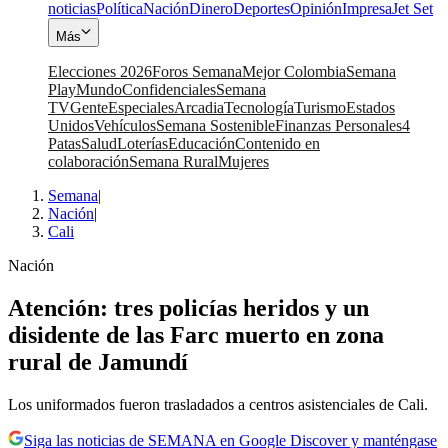
noticias
Política
Nación
Dinero
Deportes
Opinión
Impresa
Jet Set
Más
Elecciones 2026
Foros Semana
Mejor Colombia
Semana
Play
Mundo
Confidenciales
Semana
TV
Gente
Especiales
Arcadia
Tecnología
Turismo
Estados
Unidos
Vehículos
Semana Sostenible
Finanzas Personales
4
Patas
Salud
Loterías
Educación
Contenido en
colaboración
Semana Rural
Mujeres
Semana
|
Nación
|
Cali
Nación
Atención: tres policías heridos y un
disidente de las Farc muerto en zona
rural de Jamundí
Los uniformados fueron trasladados a centros asistenciales de Cali.
Siga las noticias de SEMANA en Google Discover y manténgase