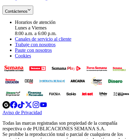
Contáctenos
Horarios de atención
Lunes a Viernes
8:00 a.m. a 6:00 p.m.
Canales de servicio al cliente
Trabaje con nosotros
Paute con nosotros
Cookies
Opens
Opens
Opens
Opens
Opens
in
in
in
in
in
Aviso de Privacidad
Opens
new
new
new
new
new
in
window
window
window
window
window
Todas las marcas registradas son propiedad de la compañía
new
respectiva o de PUBLICACIONES SEMANA S.A.
window
Se prohíbe la reproducción total o parcial de cualquiera de los