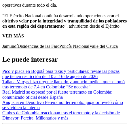
operativos durante todo el día.
“El Ejército Nacional continúa desarrollando operaciones
con el
objetivo velar por la integridad y tranquilidad de los pobladores
en esta región del departamento
”, advirtieron desde el Ejército.
VER MÁS
Jamundí
Disidencias de las Farc
Policía Nacional
Valle del Cauca
Le puede interesar
Pico y placa en Bogotá para taxis y particulares: revise las placas
que tienen restricción del 10 al 16 de agosto de 2026
Taliana Vargas hizo urgente llamado y anunció medida que se tomó
tras terremoto de 7.4 en Colombia: “Se necesita”
Real Madrid se expresó por el fuerte terremoto en Colombia:
comunicado oficial desde España
Angustia en Deportivo Pereira por terremoto: jugador reveló cómo
se vivió en la interna
Clubes de Colombia reaccionan tras el terremoto y la decisión de
Dimayor: Pereira, Millonarios y más