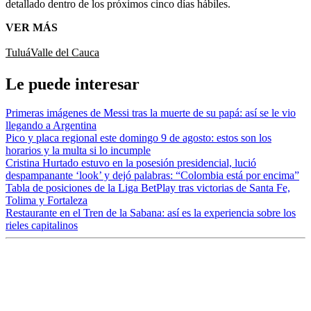
detallado dentro de los próximos cinco días hábiles.
VER MÁS
Tuluá
Valle del Cauca
Le puede interesar
Primeras imágenes de Messi tras la muerte de su papá: así se le vio
llegando a Argentina
Pico y placa regional este domingo 9 de agosto: estos son los
horarios y la multa si lo incumple
Cristina Hurtado estuvo en la posesión presidencial, lució
despampanante ‘look’ y dejó palabras: “Colombia está por encima”
Tabla de posiciones de la Liga BetPlay tras victorias de Santa Fe,
Tolima y Fortaleza
Restaurante en el Tren de la Sabana: así es la experiencia sobre los
rieles capitalinos