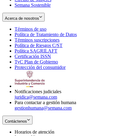
Semana Sostenible
Acerca de nosotros
Términos de uso
Opens
Política de Tratamiento de Datos
in
Opens
Términos suscripciones
new
Opens
in
Política de Riesgos C/ST
window
in
Opens
new
Política SAGRILAFT
Opens
new
in
window
Certificación ISSN
Opens
in
window
new
TyC Plan de Gobierno
in
new
Opens
window
Protección del consumidor
new
window
in
Opens
window
new
in
window
new
window
Notificaciones judiciales
juridica@semana.com
Para contactar a gestión humana
gestionhumana@semana.com
Contáctenos
Horarios de atención