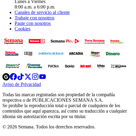
Lunes a Viernes
8:00 a.m. a 6:00 p.m.
Canales de servicio al cliente
Trabaje con nosotros
Paute con nosotros
Cookies
Opens
Opens
Opens
Opens
Opens
in
in
in
in
in
Aviso de Privacidad
Opens
new
new
new
new
new
in
window
window
window
window
window
Todas las marcas registradas son propiedad de la compañía
new
respectiva o de PUBLICACIONES SEMANA S.A.
window
Se prohíbe la reproducción total o parcial de cualquiera de los
contenidos que aquí aparezca, así como su traducción a cualquier
idioma sin autorización escrita por su titular.
© 2026 Semana. Todos los derechos reservados.