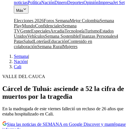
noticias
Política
Nación
Dinero
Deportes
Opinión
Impresa
Jet Set
Más
Elecciones 2026
Foros Semana
Mejor Colombia
Semana
Play
Mundo
Confidenciales
Semana
TV
Gente
Especiales
Arcadia
Tecnología
Turismo
Estados
Unidos
Vehículos
Semana Sostenible
Finanzas Personales
4
Patas
Salud
Loterías
Educación
Contenido en
colaboración
Semana Rural
Mujeres
Semana
|
Nación
|
Cali
VALLE DEL CAUCA
Cárcel de Tuluá: asciende a 52 la cifra de
muertos por la tragedia
En la madrugada de este viernes falleció un recluso de 26 años que
estaba hospitalizado en Cali.
Siga las noticias de SEMANA en Google Discover y manténgase