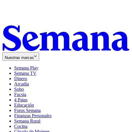
Nuestras marcas
Semana Play
Semana TV
Dinero
Arcadia
Soho
Opens
Fucsia
in
Opens
4 Patas
new
in
Educación
window
new
Foros Semana
window
Finanzas Personales
Semana Rural
Cocina
Círculo de Mujeres