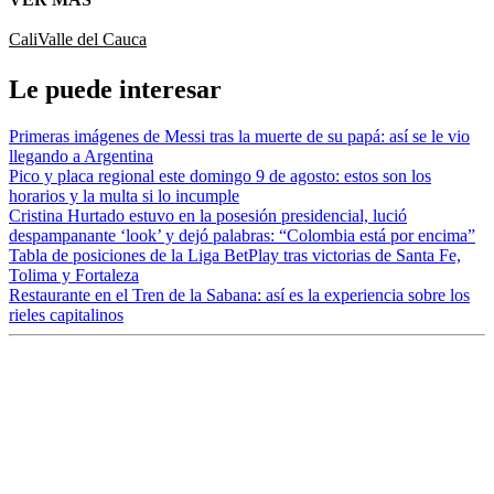
Cali
Valle del Cauca
Le puede interesar
Primeras imágenes de Messi tras la muerte de su papá: así se le vio
llegando a Argentina
Pico y placa regional este domingo 9 de agosto: estos son los
horarios y la multa si lo incumple
Cristina Hurtado estuvo en la posesión presidencial, lució
despampanante ‘look’ y dejó palabras: “Colombia está por encima”
Tabla de posiciones de la Liga BetPlay tras victorias de Santa Fe,
Tolima y Fortaleza
Restaurante en el Tren de la Sabana: así es la experiencia sobre los
rieles capitalinos