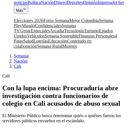
noticias
Política
Nación
Dinero
Deportes
Opinión
Impresa
Jet Set
Más
Elecciones 2026
Foros Semana
Mejor Colombia
Semana
Play
Mundo
Confidenciales
Semana
TV
Gente
Especiales
Arcadia
Tecnología
Turismo
Estados
Unidos
Vehículos
Semana Sostenible
Finanzas Personales
4
Patas
Salud
Loterías
Educación
Contenido en
colaboración
Semana Rural
Mujeres
Semana
|
Nación
|
Cali
Cali
Con la lupa encima: Procuraduría abre
investigación contra funcionarios de
colegio en Cali acusados de abuso sexual
El Ministerio Público busca determinar quién o quiénes fueron los
servidores públicos envueltos en el escándalo.