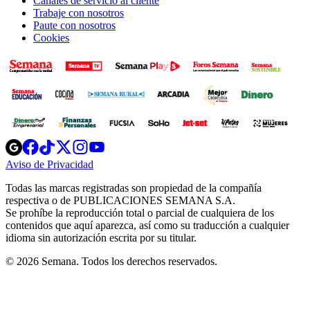
Canales de servicio al cliente
Trabaje con nosotros
Paute con nosotros
Cookies
Opens
Opens
Opens
Opens
Opens
in
in
in
in
in
Aviso de Privacidad
Opens
new
new
new
new
new
in
window
window
window
window
window
Todas las marcas registradas son propiedad de la compañía
new
respectiva o de PUBLICACIONES SEMANA S.A.
window
Se prohíbe la reproducción total o parcial de cualquiera de los
contenidos que aquí aparezca, así como su traducción a cualquier
idioma sin autorización escrita por su titular.
© 2026 Semana. Todos los derechos reservados.