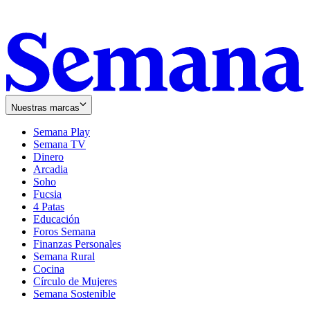
Nuestras marcas
Semana Play
Semana TV
Dinero
Arcadia
Soho
Opens
Fucsia
in
Opens
4 Patas
new
in
Educación
window
new
Foros Semana
window
Finanzas Personales
Semana Rural
Cocina
Círculo de Mujeres
Semana Sostenible