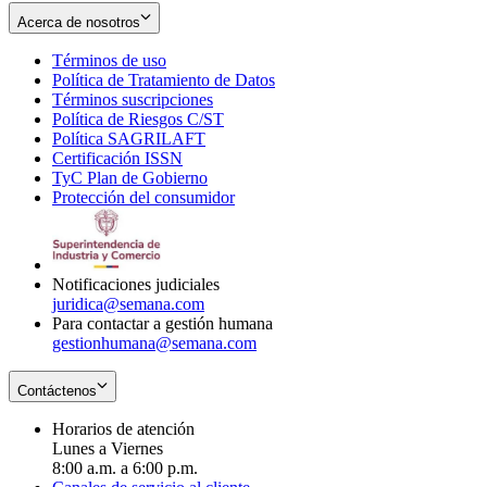
Acerca de nosotros
Términos de uso
Opens
Política de Tratamiento de Datos
in
Opens
Términos suscripciones
new
Opens
in
Política de Riesgos C/ST
window
in
Opens
new
Política SAGRILAFT
Opens
new
in
window
Certificación ISSN
Opens
in
window
new
TyC Plan de Gobierno
in
new
Opens
window
Protección del consumidor
new
window
in
Opens
window
new
in
window
new
window
Notificaciones judiciales
juridica@semana.com
Para contactar a gestión humana
gestionhumana@semana.com
Contáctenos
Horarios de atención
Lunes a Viernes
8:00 a.m. a 6:00 p.m.