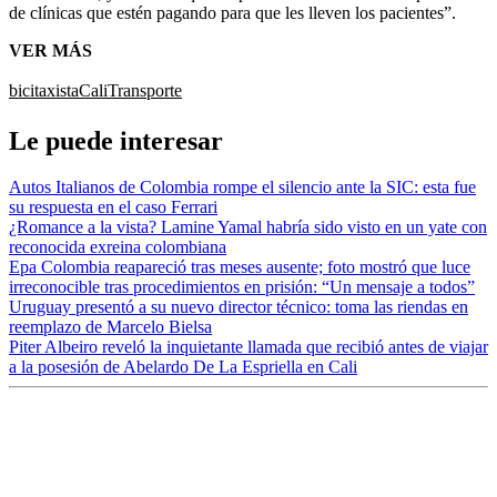
de clínicas que estén pagando para que les lleven los pacientes”.
VER MÁS
bicitaxista
Cali
Transporte
Le puede interesar
Autos Italianos de Colombia rompe el silencio ante la SIC: esta fue
su respuesta en el caso Ferrari
¿Romance a la vista? Lamine Yamal habría sido visto en un yate con
reconocida exreina colombiana
Epa Colombia reapareció tras meses ausente; foto mostró que luce
irreconocible tras procedimientos en prisión: “Un mensaje a todos”
Uruguay presentó a su nuevo director técnico: toma las riendas en
reemplazo de Marcelo Bielsa
Piter Albeiro reveló la inquietante llamada que recibió antes de viajar
a la posesión de Abelardo De La Espriella en Cali