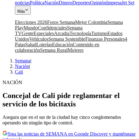
noticias
Política
Nación
Dinero
Deportes
Opinión
Impresa
Jet Set
Más
Elecciones 2026
Foros Semana
Mejor Colombia
Semana
Play
Mundo
Confidenciales
Semana
TV
Gente
Especiales
Arcadia
Tecnología
Turismo
Estados
Unidos
Vehículos
Semana Sostenible
Finanzas Personales
4
Patas
Salud
Loterías
Educación
Contenido en
colaboración
Semana Rural
Mujeres
Semana
|
Nación
|
Cali
NACIÓN
Concejal de Cali pide reglamentar el
servicio de los bicitaxis
Asegura que en el sur de la ciudad hay cinco conglomerados
operando sin ningún tipo de control.
Siga las noticias de SEMANA en Google Discover y manténgase