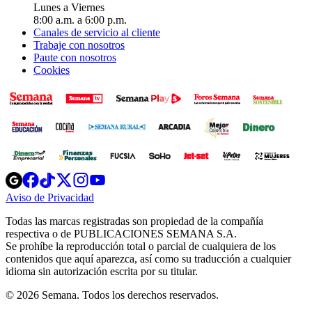
Lunes a Viernes
8:00 a.m. a 6:00 p.m.
Canales de servicio al cliente
Trabaje con nosotros
Paute con nosotros
Cookies
Opens
Opens
Opens
Opens
Opens
in
in
in
in
in
Aviso de Privacidad
Opens
new
new
new
new
new
in
window
window
window
window
window
Todas las marcas registradas son propiedad de la compañía
new
respectiva o de PUBLICACIONES SEMANA S.A.
window
Se prohíbe la reproducción total o parcial de cualquiera de los
contenidos que aquí aparezca, así como su traducción a cualquier
idioma sin autorización escrita por su titular.
© 2026 Semana. Todos los derechos reservados.