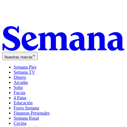
Nuestras marcas
Semana Play
Semana TV
Dinero
Arcadia
Soho
Opens
Fucsia
in
Opens
4 Patas
new
in
Educación
window
new
Foros Semana
window
Finanzas Personales
Semana Rural
Cocina