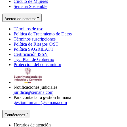
Círculo de Mujeres
Semana Sostenible
Acerca de nosotros
Términos de uso
Opens
Política de Tratamiento de Datos
in
Opens
Términos suscripciones
new
Opens
in
Política de Riesgos C/ST
window
in
Opens
new
Política SAGRILAFT
Opens
new
in
window
Certificación ISSN
Opens
in
window
new
TyC Plan de Gobierno
in
new
Opens
window
Protección del consumidor
new
window
in
Opens
window
new
in
window
new
window
Notificaciones judiciales
juridica@semana.com
Para contactar a gestión humana
gestionhumana@semana.com
Contáctenos
Horarios de atención