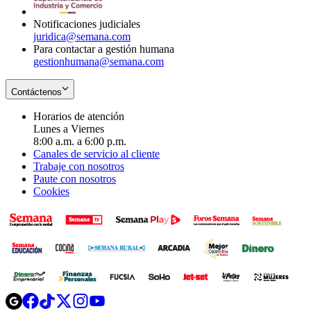
window
Notificaciones judiciales
juridica@semana.com
Para contactar a gestión humana
gestionhumana@semana.com
Contáctenos
Horarios de atención
Lunes a Viernes
8:00 a.m. a 6:00 p.m.
Canales de servicio al cliente
Trabaje con nosotros
Paute con nosotros
Cookies
Opens
Opens
Opens
Opens
Opens
in
in
in
in
in