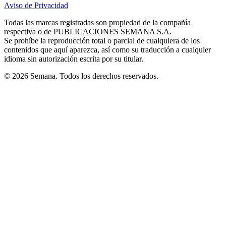
Aviso de Privacidad
Opens
new
new
new
new
new
in
window
window
window
window
window
Todas las marcas registradas son propiedad de la compañía
new
respectiva o de PUBLICACIONES SEMANA S.A.
window
Se prohíbe la reproducción total o parcial de cualquiera de los
contenidos que aquí aparezca, así como su traducción a cualquier
idioma sin autorización escrita por su titular.
© 2026 Semana. Todos los derechos reservados.