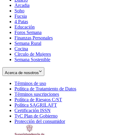
Arcadia
Soho
Opens
Fucsia
in
Opens
4 Patas
new
in
Educación
window
new
Foros Semana
window
Finanzas Personales
Semana Rural
Cocina
Círculo de Mujeres
Semana Sostenible
Acerca de nosotros
Términos de uso
Opens
Política de Tratamiento de Datos
in
Opens
Términos suscripciones
new
Opens
in
Política de Riesgos C/ST
window
in
Opens
new
Política SAGRILAFT
Opens
new
in
window
Certificación ISSN
Opens
in
window
new
TyC Plan de Gobierno
in
new
Opens
window
Protección del consumidor
new
window
in
Opens
window
new
in
window
new