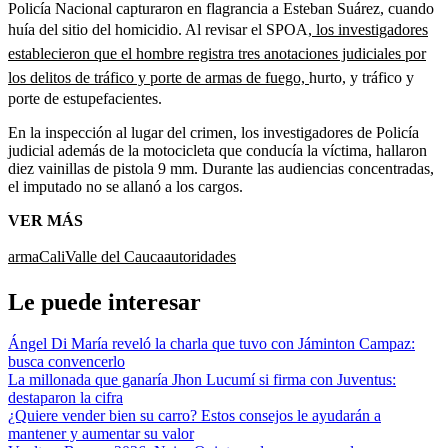
Policía Nacional capturaron en flagrancia a Esteban Suárez, cuando
huía del sitio del homicidio. Al revisar el SPOA,
los investigadores
establecieron que el hombre registra tres anotaciones judiciales por
los delitos de tráfico y porte de armas de fuego,
hurto, y tráfico y
porte de estupefacientes.
En la inspección al lugar del crimen, los investigadores de Policía
judicial además de la motocicleta que conducía la víctima, hallaron
diez vainillas de pistola 9 mm. Durante las audiencias concentradas,
el imputado no se allanó a los cargos.
VER MÁS
arma
Cali
Valle del Cauca
autoridades
Le puede interesar
Ángel Di María reveló la charla que tuvo con Jáminton Campaz:
busca convencerlo
La millonada que ganaría Jhon Lucumí si firma con Juventus:
destaparon la cifra
¿Quiere vender bien su carro? Estos consejos le ayudarán a
mantener y aumentar su valor