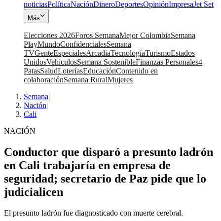
noticias
Política
Nación
Dinero
Deportes
Opinión
Impresa
Jet Set
Más
Elecciones 2026
Foros Semana
Mejor Colombia
Semana
Play
Mundo
Confidenciales
Semana
TV
Gente
Especiales
Arcadia
Tecnología
Turismo
Estados
Unidos
Vehículos
Semana Sostenible
Finanzas Personales
4
Patas
Salud
Loterías
Educación
Contenido en
colaboración
Semana Rural
Mujeres
Semana
|
Nación
|
Cali
NACIÓN
Conductor que disparó a presunto ladrón
en Cali trabajaría en empresa de
seguridad; secretario de Paz pide que lo
judicialicen
El presunto ladrón fue diagnosticado con muerte cerebral.