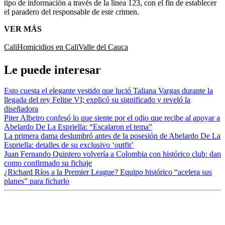
tipo de información a través de la línea 123, con el fin de establecer
el paradero del responsable de este crimen.
VER MÁS
Cali
Homicidios en Cali
Valle del Cauca
Le puede interesar
Esto cuesta el elegante vestido que lució Taliana Vargas durante la
llegada del rey Felipe VI; explicó su significado y reveló la
diseñadora
Piter Albeiro confesó lo que siente por el odio que recibe al apoyar a
Abelardo De La Espriella: “Escalaron el tema”
La primera dama deslumbró antes de la posesión de Abelardo De La
Espriella: detalles de su exclusivo ‘outfit’
Juan Fernando Quintero volvería a Colombia con histórico club: dan
como confirmado su fichaje
¿Richard Ríos a la Premier League? Equipo histórico “acelera sus
planes” para ficharlo