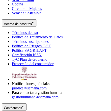
Cocina
Círculo de Mujeres
Semana Sostenible
Acerca de nosotros
Términos de uso
Opens
Política de Tratamiento de Datos
in
Opens
Términos suscripciones
new
Opens
in
Política de Riesgos C/ST
window
in
Opens
new
Política SAGRILAFT
Opens
new
in
window
Certificación ISSN
Opens
in
window
new
TyC Plan de Gobierno
in
new
Opens
window
Protección del consumidor
new
window
in
Opens
window
new
in
window
new
window
Notificaciones judiciales
juridica@semana.com
Para contactar a gestión humana
gestionhumana@semana.com
Contáctenos