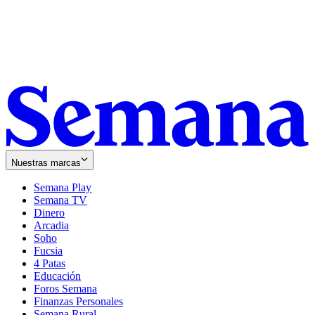
Nuestras marcas
Semana Play
Semana TV
Dinero
Arcadia
Soho
Opens
Fucsia
in
Opens
4 Patas
new
in
Educación
window
new
Foros Semana
window
Finanzas Personales
Semana Rural