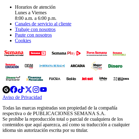
Horarios de atención
Lunes a Viernes
8:00 a.m. a 6:00 p.m.
Canales de servicio al cliente
Trabaje con nosotros
Paute con nosotros
Cookies
Opens
Opens
Opens
Opens
Opens
in
in
in
in
in
Aviso de Privacidad
Opens
new
new
new
new
new
in
window
window
window
window
window
Todas las marcas registradas son propiedad de la compañía
new
respectiva o de PUBLICACIONES SEMANA S.A.
window
Se prohíbe la reproducción total o parcial de cualquiera de los
contenidos que aquí aparezca, así como su traducción a cualquier
idioma sin autorización escrita por su titular.