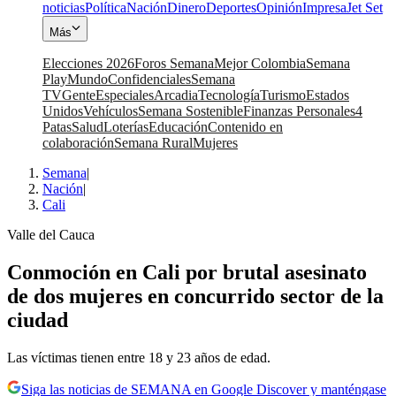
noticias
Política
Nación
Dinero
Deportes
Opinión
Impresa
Jet Set
Más
Elecciones 2026
Foros Semana
Mejor Colombia
Semana
Play
Mundo
Confidenciales
Semana
TV
Gente
Especiales
Arcadia
Tecnología
Turismo
Estados
Unidos
Vehículos
Semana Sostenible
Finanzas Personales
4
Patas
Salud
Loterías
Educación
Contenido en
colaboración
Semana Rural
Mujeres
Semana
|
Nación
|
Cali
Valle del Cauca
Conmoción en Cali por brutal asesinato
de dos mujeres en concurrido sector de la
ciudad
Las víctimas tienen entre 18 y 23 años de edad.
Siga las noticias de SEMANA en Google Discover y manténgase