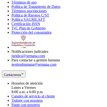
Términos de uso
Opens
Política de Tratamiento de Datos
in
Opens
Términos suscripciones
new
Opens
in
Política de Riesgos C/ST
window
in
Opens
new
Política SAGRILAFT
Opens
new
in
window
Certificación ISSN
Opens
in
window
new
TyC Plan de Gobierno
in
new
Opens
window
Protección del consumidor
new
window
in
Opens
window
new
in
window
new
window
Notificaciones judiciales
juridica@semana.com
Para contactar a gestión humana
gestionhumana@semana.com
Contáctenos
Horarios de atención
Lunes a Viernes
8:00 a.m. a 6:00 p.m.
Canales de servicio al cliente
Trabaje con nosotros
Paute con nosotros