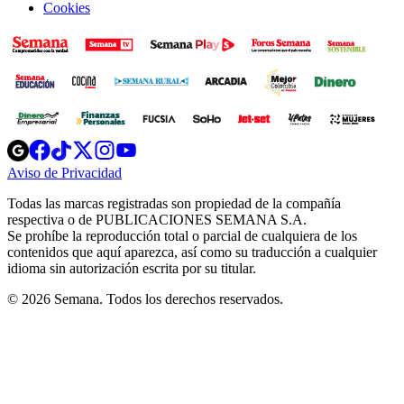
Cookies
Opens
Opens
Opens
Opens
Opens
in
in
in
in
in
Aviso de Privacidad
Opens
new
new
new
new
new
in
window
window
window
window
window
Todas las marcas registradas son propiedad de la compañía
new
respectiva o de PUBLICACIONES SEMANA S.A.
window
Se prohíbe la reproducción total o parcial de cualquiera de los
contenidos que aquí aparezca, así como su traducción a cualquier
idioma sin autorización escrita por su titular.
© 2026 Semana. Todos los derechos reservados.