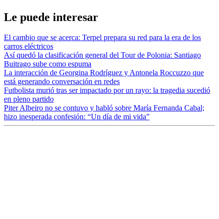
Le puede interesar
El cambio que se acerca: Terpel prepara su red para la era de los
carros eléctricos
Así quedó la clasificación general del Tour de Polonia: Santiago
Buitrago sube como espuma
La interacción de Georgina Rodríguez y Antonela Roccuzzo que
está generando conversación en redes
Futbolista murió tras ser impactado por un rayo: la tragedia sucedió
en pleno partido
Piter Albeiro no se contuvo y habló sobre María Fernanda Cabal;
hizo inesperada confesión: “Un día de mi vida”