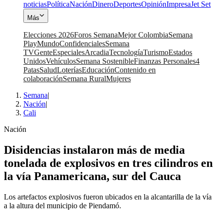
noticias
Política
Nación
Dinero
Deportes
Opinión
Impresa
Jet Set
Más
Elecciones 2026
Foros Semana
Mejor Colombia
Semana
Play
Mundo
Confidenciales
Semana
TV
Gente
Especiales
Arcadia
Tecnología
Turismo
Estados
Unidos
Vehículos
Semana Sostenible
Finanzas Personales
4
Patas
Salud
Loterías
Educación
Contenido en
colaboración
Semana Rural
Mujeres
Semana
|
Nación
|
Cali
Nación
Disidencias instalaron más de media
tonelada de explosivos en tres cilindros en
la vía Panamericana, sur del Cauca
Los artefactos explosivos fueron ubicados en la alcantarilla de la vía
a la altura del municipio de Piendamó.