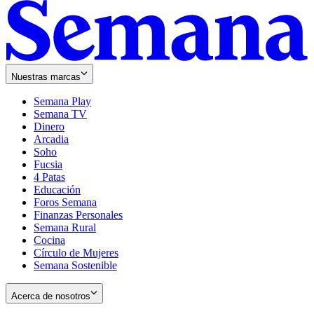
Nuestras marcas
Semana Play
Semana TV
Dinero
Arcadia
Soho
Opens
Fucsia
in
Opens
4 Patas
new
in
Educación
window
new
Foros Semana
window
Finanzas Personales
Semana Rural
Cocina
Círculo de Mujeres
Semana Sostenible
Acerca de nosotros