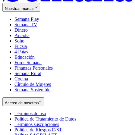
Nuestras marcas
Semana Play
Semana TV
Dinero
Arcadia
Soho
Opens
Fucsia
in
Opens
4 Patas
new
in
Educación
window
new
Foros Semana
window
Finanzas Personales
Semana Rural
Cocina
Círculo de Mujeres
Semana Sostenible
Acerca de nosotros
Términos de uso
Opens
Política de Tratamiento de Datos
in
Opens
Términos suscripciones
new
Opens
in
Política de Riesgos C/ST
window
in
Opens
new