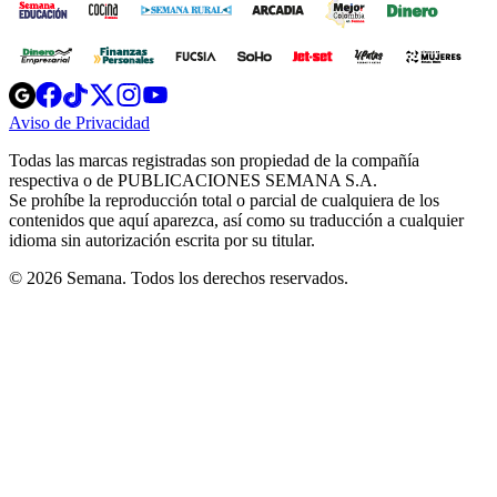
Opens
Opens
Opens
Opens
Opens
in
in
in
in
in
Aviso de Privacidad
Opens
new
new
new
new
new
in
window
window
window
window
window
Todas las marcas registradas son propiedad de la compañía
new
respectiva o de PUBLICACIONES SEMANA S.A.
window
Se prohíbe la reproducción total o parcial de cualquiera de los
contenidos que aquí aparezca, así como su traducción a cualquier
idioma sin autorización escrita por su titular.
© 2026 Semana. Todos los derechos reservados.