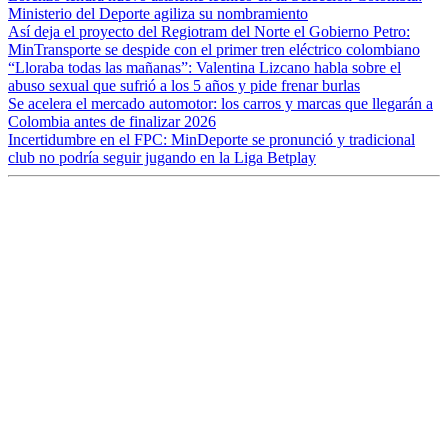
Ministerio del Deporte agiliza su nombramiento
Así deja el proyecto del Regiotram del Norte el Gobierno Petro:
MinTransporte se despide con el primer tren eléctrico colombiano
“Lloraba todas las mañanas”: Valentina Lizcano habla sobre el
abuso sexual que sufrió a los 5 años y pide frenar burlas
Se acelera el mercado automotor: los carros y marcas que llegarán a
Colombia antes de finalizar 2026
Incertidumbre en el FPC: MinDeporte se pronunció y tradicional
club no podría seguir jugando en la Liga Betplay