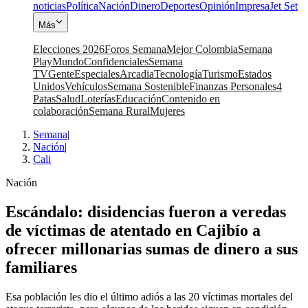
noticias
Política
Nación
Dinero
Deportes
Opinión
Impresa
Jet Set
Más
Elecciones 2026
Foros Semana
Mejor Colombia
Semana
Play
Mundo
Confidenciales
Semana
TV
Gente
Especiales
Arcadia
Tecnología
Turismo
Estados
Unidos
Vehículos
Semana Sostenible
Finanzas Personales
4
Patas
Salud
Loterías
Educación
Contenido en
colaboración
Semana Rural
Mujeres
Semana
|
Nación
|
Cali
Nación
Escándalo: disidencias fueron a veredas
de víctimas de atentado en Cajibío a
ofrecer millonarias sumas de dinero a sus
familiares
Esa población les dio el último adiós a las 20 víctimas mortales del