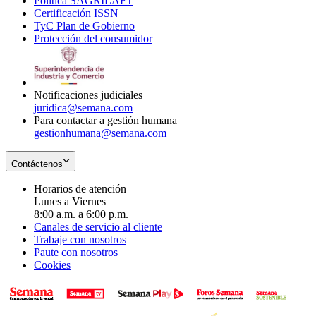
Política SAGRILAFT
Opens
new
in
window
Certificación ISSN
Opens
in
window
new
TyC Plan de Gobierno
in
new
Opens
window
Protección del consumidor
new
window
in
Opens
window
new
in
window
new
window
Notificaciones judiciales
juridica@semana.com
Para contactar a gestión humana
gestionhumana@semana.com
Contáctenos
Horarios de atención
Lunes a Viernes
8:00 a.m. a 6:00 p.m.
Canales de servicio al cliente
Trabaje con nosotros
Paute con nosotros
Cookies