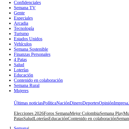
Confidenciales
Semana TV
Gente
Especiales
Arcadia
Tecnología
Turismo
Estados Unidos
Vehículos
Semana Sostenible
Finanzas Personales
4 Patas
Salud
Loterías
Educación
Contenido en colaboración
Semana Rural
Mujeres
Últimas noticias
Política
Nación
Dinero
Deportes
Opinión
Impresa
Elecciones 2026
Foros Semana
Mejor Colombia
Semana Play
Mu
Patas
Salud
Loterías
Educación
Contenido en colaboración
Seman
Semana
|