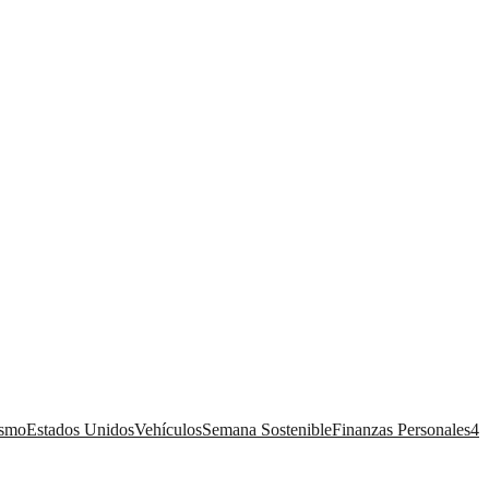
ismo
Estados Unidos
Vehículos
Semana Sostenible
Finanzas Personales
4