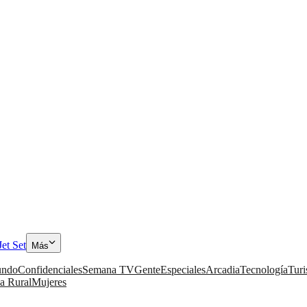
Jet Set
Más
ndo
Confidenciales
Semana TV
Gente
Especiales
Arcadia
Tecnología
Tur
a Rural
Mujeres