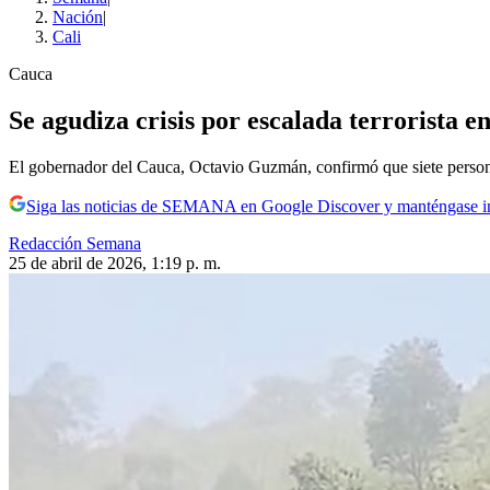
Nación
|
Cali
Cauca
Se agudiza crisis por escalada terrorista e
El gobernador del Cauca, Octavio Guzmán, confirmó que siete persona
Siga las noticias de SEMANA en Google Discover y manténgase 
Redacción Semana
25 de abril de 2026, 1:19 p. m.