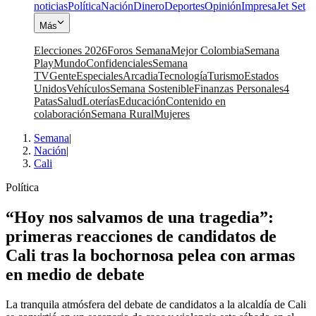
noticias
Política
Nación
Dinero
Deportes
Opinión
Impresa
Jet Set
Más
Elecciones 2026
Foros Semana
Mejor Colombia
Semana
Play
Mundo
Confidenciales
Semana
TV
Gente
Especiales
Arcadia
Tecnología
Turismo
Estados
Unidos
Vehículos
Semana Sostenible
Finanzas Personales
4
Patas
Salud
Loterías
Educación
Contenido en
colaboración
Semana Rural
Mujeres
Semana
|
Nación
|
Cali
Política
“Hoy nos salvamos de una tragedia”:
primeras reacciones de candidatos de
Cali tras la bochornosa pelea con armas
en medio de debate
La tranquila atmósfera del debate de candidatos a la alcaldía de Cali