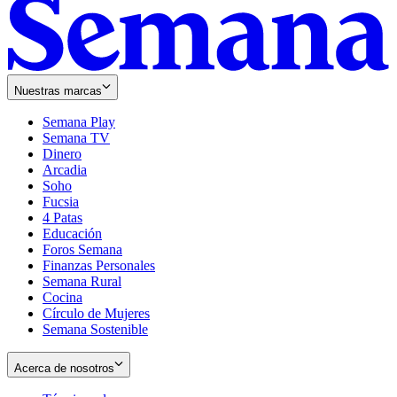
Nuestras marcas
Semana Play
Semana TV
Dinero
Arcadia
Soho
Opens
Fucsia
in
Opens
4 Patas
new
in
Educación
window
new
Foros Semana
window
Finanzas Personales
Semana Rural
Cocina
Círculo de Mujeres
Semana Sostenible
Acerca de nosotros