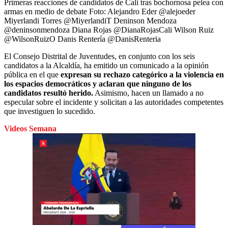
Primeras reacciones de candidatos de Cali tras bochornosa pelea con
armas en medio de debate
Foto:
Alejandro Eder @alejoeder
Miyerlandi Torres @MiyerlandiT Deninson Mendoza
@deninsonmendoza Diana Rojas @DianaRojasCali Wilson Ruiz
@WilsonRuizO Danis Rentería @DanisRenteria
El Consejo Distrital de Juventudes, en conjunto con los seis
candidatos a la Alcaldía, ha emitido un comunicado a la opinión
pública en el que
expresan su rechazo categórico a la violencia en
los espacios democráticos y aclaran que ninguno de los
candidatos resultó herido.
Asimismo, hacen un llamado a no
especular sobre el incidente y solicitan a las autoridades competentes
que investiguen lo sucedido.
Videos Semana