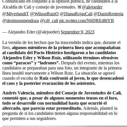
Comunicado en conjunto a la opinión pública, de candidatos a la
Alcaldía de Cali y consejo de juventudes. 🚨
@alejoeder
@MiyerlandiT
@WilsonRuizO
@DianaRojasCali
@DanisRenteria
@deninsonmendoza
@cdj_cali
pic.twitter.com/N6DREd8iYB
— Alejandro Eder (@alejoeder)
September 9, 2023
La versión de los hechos que ha trascendido indica que, durante el
foro,
algunos miembros de la primera línea que acompañaban
al candidato del Pacto Histórico hostigaron a los candidatos
Alejandro Eder y Wilson Ruiz, utilizando términos ofensivos
como “paracos” y “ladrones”.
Después del evento, mientras los
candidatos se preparaban para una foto, un integrante de la primera
línea insultó nuevamente a Wilson Ruiz. La situación se agravó
cuando el escolta de
Ruiz confrontó al joven, lo que desencadenó
el caos y la posterior evacuación de los asistentes.
Andrés Valencia, miembro del Consejo de Juventudes de Cali,
comentó que, a pesar de algunos momentos tensos en el foro,
todo se desarrolló con normalidad hasta que ocurrió el
altercado, que parecía estar premeditado.
Además, planteó la
pregunta de si los candidatos tienen alguna responsabilidad en lo
que permiten a sus seguidores.