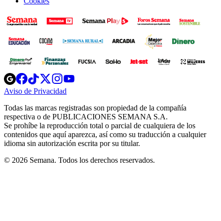
Cookies
Opens
Opens
Opens
Opens
Opens
in
in
in
in
in
Aviso de Privacidad
Opens
new
new
new
new
new
in
window
window
window
window
window
Todas las marcas registradas son propiedad de la compañía
new
respectiva o de PUBLICACIONES SEMANA S.A.
window
Se prohíbe la reproducción total o parcial de cualquiera de los
contenidos que aquí aparezca, así como su traducción a cualquier
idioma sin autorización escrita por su titular.
© 2026 Semana. Todos los derechos reservados.