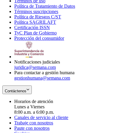
Términos de uso
Opens
Política de Tratamiento de Datos
in
Opens
Términos suscripciones
new
Opens
in
Política de Riesgos C/ST
window
in
Opens
new
Política SAGRILAFT
Opens
new
in
window
Certificación ISSN
Opens
in
window
new
TyC Plan de Gobierno
in
new
Opens
window
Protección del consumidor
new
window
in
Opens
window
new
in
window
new
window
Notificaciones judiciales
juridica@semana.com
Para contactar a gestión humana
gestionhumana@semana.com
Contáctenos
Horarios de atención
Lunes a Viernes
8:00 a.m. a 6:00 p.m.
Canales de servicio al cliente
Trabaje con nosotros
Paute con nosotros