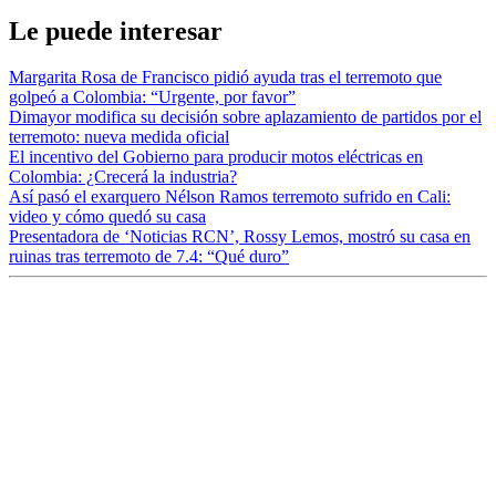
Le puede interesar
Margarita Rosa de Francisco pidió ayuda tras el terremoto que
golpeó a Colombia: “Urgente, por favor”
Dimayor modifica su decisión sobre aplazamiento de partidos por el
terremoto: nueva medida oficial
El incentivo del Gobierno para producir motos eléctricas en
Colombia: ¿Crecerá la industria?
Así pasó el exarquero Nélson Ramos terremoto sufrido en Cali:
video y cómo quedó su casa
Presentadora de ‘Noticias RCN’, Rossy Lemos, mostró su casa en
ruinas tras terremoto de 7.4: “Qué duro”