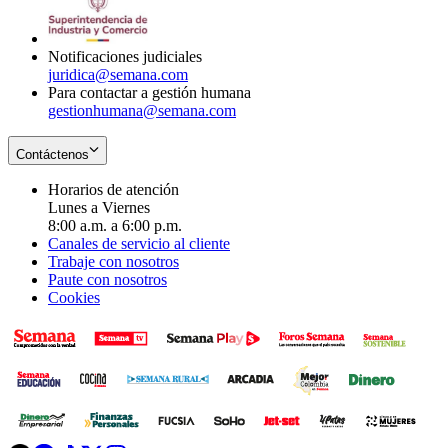
window
new
window
Notificaciones judiciales
juridica@semana.com
Para contactar a gestión humana
gestionhumana@semana.com
Contáctenos
Horarios de atención
Lunes a Viernes
8:00 a.m. a 6:00 p.m.
Canales de servicio al cliente
Trabaje con nosotros
Paute con nosotros
Cookies