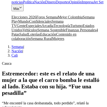
noticias
Política
Nación
Dinero
Deportes
Opinión
Impresa
Jet Set
Más
Elecciones 2026
Foros Semana
Mejor Colombia
Semana
Play
Mundo
Confidenciales
Semana
TV
Gente
Especiales
Arcadia
Tecnología
Turismo
Estados
Unidos
Vehículos
Semana Sostenible
Finanzas Personales
4
Patas
Salud
Loterías
Educación
Contenido en
colaboración
Semana Rural
Mujeres
Semana
|
Nación
|
Cali
Cauca
Estremecedor: este es el relato de una
mujer a la que el carro bomba le estalló
al lado. Estaba con su hija. “Fue una
pesadilla”
“Me encontré la casa desbaratada, todo perdido”, relató la