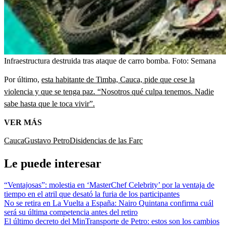
Infraestructura destruida tras ataque de carro bomba.
Foto:
Semana
Por último,
esta habitante de Timba, Cauca, pide que cese la
violencia y que se tenga paz. “Nosotros qué culpa tenemos. Nadie
sabe hasta que le toca vivir”.
VER MÁS
Cauca
Gustavo Petro
Disidencias de las Farc
Le puede interesar
“Ventajosas”: molestia en ‘MasterChef Celebrity’ por la ventaja de
tiempo en el atril que desató la furia de los participantes
No se retira en La Vuelta a España: Nairo Quintana confirma cuál
será su última competencia antes del retiro
El último decreto del MinTransporte de Petro: estos son los cambios