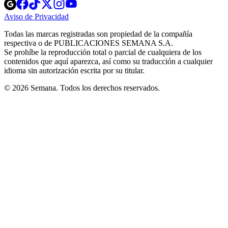
Opens
Opens
Opens
Opens
Opens
in
in
in
in
in
Aviso de Privacidad
Opens
new
new
new
new
new
in
window
window
window
window
window
Todas las marcas registradas son propiedad de la compañía
new
respectiva o de PUBLICACIONES SEMANA S.A.
window
Se prohíbe la reproducción total o parcial de cualquiera de los
contenidos que aquí aparezca, así como su traducción a cualquier
idioma sin autorización escrita por su titular.
© 2026 Semana. Todos los derechos reservados.