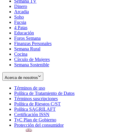
Semana TV
Dinero
Arcadia
Soho
Opens
Fucsia
in
Opens
4 Patas
new
in
Educación
window
new
Foros Semana
window
Finanzas Personales
Semana Rural
Cocina
Círculo de Mujeres
Semana Sostenible
Acerca de nosotros
Términos de uso
Opens
Política de Tratamiento de Datos
in
Opens
Términos suscripciones
new
Opens
in
Política de Riesgos C/ST
window
in
Opens
new
Política SAGRILAFT
Opens
new
in
window
Certificación ISSN
Opens
in
window
new
TyC Plan de Gobierno
in
new
Opens
window
Protección del consumidor
new
window
in
Opens
window
new
in