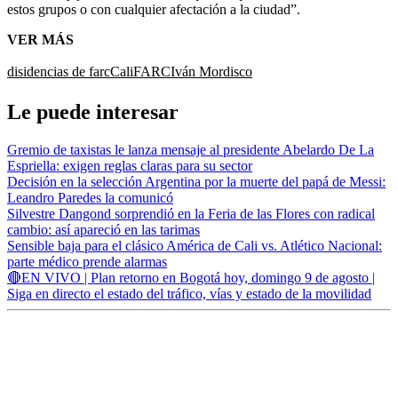
estos grupos o con cualquier afectación a la ciudad”.
VER MÁS
disidencias de farc
Cali
FARC
Iván Mordisco
Le puede interesar
Gremio de taxistas le lanza mensaje al presidente Abelardo De La
Espriella: exigen reglas claras para su sector
Decisión en la selección Argentina por la muerte del papá de Messi:
Leandro Paredes la comunicó
Silvestre Dangond sorprendió en la Feria de las Flores con radical
cambio: así apareció en las tarimas
Sensible baja para el clásico América de Cali vs. Atlético Nacional:
parte médico prende alarmas
🔴EN VIVO | Plan retorno en Bogotá hoy, domingo 9 de agosto |
Siga en directo el estado del tráfico, vías y estado de la movilidad