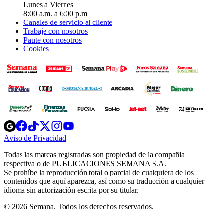
Lunes a Viernes
8:00 a.m. a 6:00 p.m.
Canales de servicio al cliente
Trabaje con nosotros
Paute con nosotros
Cookies
Opens
Opens
Opens
Opens
Opens
in
in
in
in
in
Aviso de Privacidad
Opens
new
new
new
new
new
in
window
window
window
window
window
Todas las marcas registradas son propiedad de la compañía
new
respectiva o de PUBLICACIONES SEMANA S.A.
window
Se prohíbe la reproducción total o parcial de cualquiera de los
contenidos que aquí aparezca, así como su traducción a cualquier
idioma sin autorización escrita por su titular.
© 2026 Semana. Todos los derechos reservados.