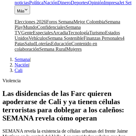
noticias
Política
Nación
Dinero
Deportes
Opinión
Impresa
Jet Set
Más
Elecciones 2026
Foros Semana
Mejor Colombia
Semana
Play
Mundo
Confidenciales
Semana
TV
Gente
Especiales
Arcadia
Tecnología
Turismo
Estados
Unidos
Vehículos
Semana Sostenible
Finanzas Personales
4
Patas
Salud
Loterías
Educación
Contenido en
colaboración
Semana Rural
Mujeres
Semana
|
Nación
|
Cali
Violencia
Las disidencias de las Farc quieren
apoderarse de Cali y ya tienen células
terroristas para doblegar a los caleños:
SEMANA revela cómo operan
SEMANA revela la existencia de células urbanas del frente Jaime