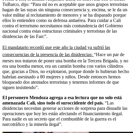
TuBarco, dijo: “Para mí no es aceptable que unos grupos terroristas
hagan de las suyas sin ninguna consecuencia y, encima, se le da un
valor militar al reclutamiento de menores y se ha disparado porque
ellos lo entienden como su defensa antiaérea. Para cuidar a Cali
contra el terrorismo necesitamos más contundencia del Gobierno
nacional contra estas estructuras criminales y terroristas de las
disidencias de las Farc”.
El mandatario recordó que este año la ciudad ya sufrió las
consecuencias de la presencia de las disidencias:
“Hace un par de
meses nos trataron de poner una bomba en la Tercera Brigada, y no
era una bomba menor, era un camión bomba con varios cilindros
que, gracias a Dios, no explotaron, porque donde lo hubieran hecho
habrían asesinado a 80 mujeres y niños. Desde entonces hemos
bloqueado dos atentados terroristas y tenemos informes de que
siguen insistiendo”.
El personero Mendoza agrega a esa lectura que no solo está
amenazada Cali, sino todo el suroccidente del país.
“Las
disidencias necesitan generar acciones de sorpresa para disuadir las
operaciones que hoy les están afectando el financiamiento ilegal.
Para nadie es un secreto que el combustible de la guerra es el
narcotráfico y la minería ilegal”.