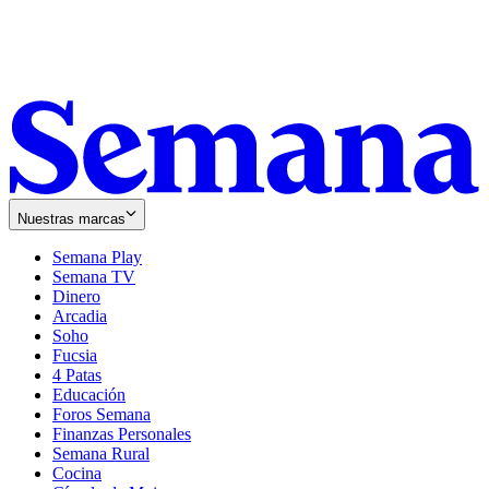
Nuestras marcas
Semana Play
Semana TV
Dinero
Arcadia
Soho
Opens
Fucsia
in
Opens
4 Patas
new
in
Educación
window
new
Foros Semana
window
Finanzas Personales
Semana Rural
Cocina