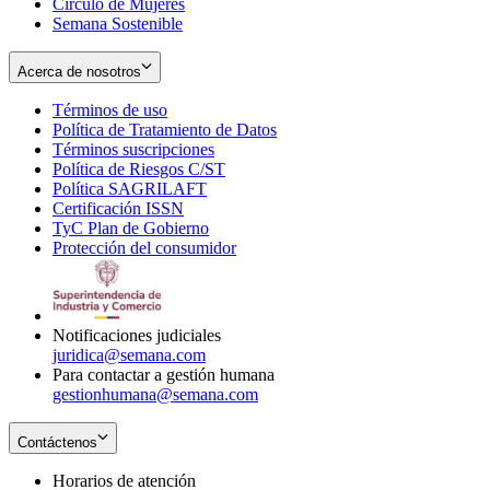
Círculo de Mujeres
Semana Sostenible
Acerca de nosotros
Términos de uso
Opens
Política de Tratamiento de Datos
in
Opens
Términos suscripciones
new
Opens
in
Política de Riesgos C/ST
window
in
Opens
new
Política SAGRILAFT
Opens
new
in
window
Certificación ISSN
Opens
in
window
new
TyC Plan de Gobierno
in
new
Opens
window
Protección del consumidor
new
window
in
Opens
window
new
in
window
new
window
Notificaciones judiciales
juridica@semana.com
Para contactar a gestión humana
gestionhumana@semana.com
Contáctenos
Horarios de atención