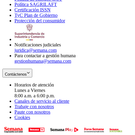
Política SAGRILAFT
Opens
new
in
window
Certificación ISSN
Opens
in
window
new
TyC Plan de Gobierno
in
new
Opens
window
Protección del consumidor
new
window
in
Opens
window
new
in
window
new
window
Notificaciones judiciales
juridica@semana.com
Para contactar a gestión humana
gestionhumana@semana.com
Contáctenos
Horarios de atención
Lunes a Viernes
8:00 a.m. a 6:00 p.m.
Canales de servicio al cliente
Trabaje con nosotros
Paute con nosotros
Cookies