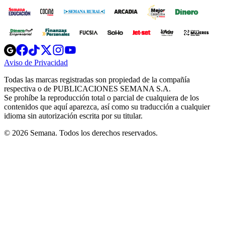
Opens
Opens
Opens
Opens
Opens
in
in
in
in
in
Aviso de Privacidad
Opens
new
new
new
new
new
in
window
window
window
window
window
Todas las marcas registradas son propiedad de la compañía
new
respectiva o de PUBLICACIONES SEMANA S.A.
window
Se prohíbe la reproducción total o parcial de cualquiera de los
contenidos que aquí aparezca, así como su traducción a cualquier
idioma sin autorización escrita por su titular.
© 2026 Semana. Todos los derechos reservados.