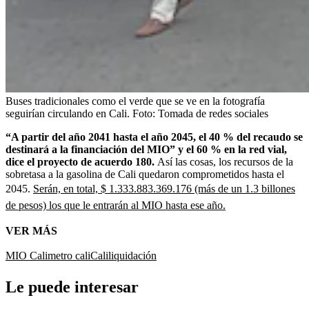
Buses tradicionales como el verde que se ve en la fotografía
seguirían circulando en Cali.
Foto:
Tomada de redes sociales
“A partir del año 2041 hasta el año 2045, el 40 % del recaudo se
destinará a la financiación del MIO” y el 60 % en la red vial,
dice el proyecto de acuerdo 180.
Así las cosas, los recursos de la
sobretasa a la gasolina de Cali quedaron comprometidos hasta el
2045.
Serán, en total, $ 1.333.883.369.176 (más de un 1.3 billones
de pesos) los que le entrarán al MIO hasta ese año.
VER MÁS
MIO Cali
metro cali
Cali
liquidación
Le puede interesar