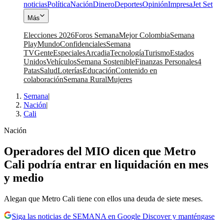
noticias
Política
Nación
Dinero
Deportes
Opinión
Impresa
Jet Set
Más
Elecciones 2026
Foros Semana
Mejor Colombia
Semana
Play
Mundo
Confidenciales
Semana
TV
Gente
Especiales
Arcadia
Tecnología
Turismo
Estados
Unidos
Vehículos
Semana Sostenible
Finanzas Personales
4
Patas
Salud
Loterías
Educación
Contenido en
colaboración
Semana Rural
Mujeres
Semana
|
Nación
|
Cali
Nación
Operadores del MIO dicen que Metro
Cali podría entrar en liquidación en mes
y medio
Alegan que Metro Cali tiene con ellos una deuda de siete meses.
Siga las noticias de SEMANA en Google Discover y manténgase