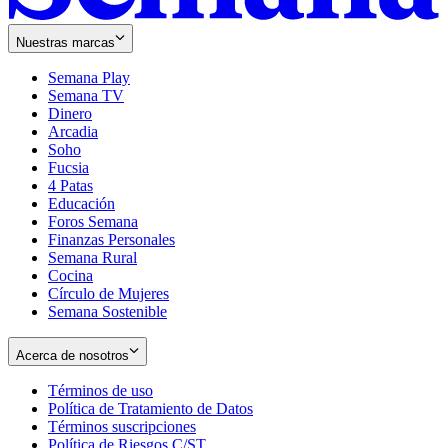
Nuestras marcas
Semana Play
Semana TV
Dinero
Arcadia
Soho
Opens
Fucsia
in
Opens
4 Patas
new
in
Educación
window
new
Foros Semana
window
Finanzas Personales
Semana Rural
Cocina
Círculo de Mujeres
Semana Sostenible
Acerca de nosotros
Términos de uso
Opens
Política de Tratamiento de Datos
in
Opens
Términos suscripciones
new
Opens
in
Política de Riesgos C/ST
window
in
Opens
new