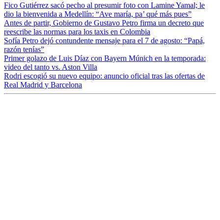
Fico Gutiérrez sacó pecho al presumir foto con Lamine Yamal; le
dio la bienvenida a Medellín: “Ave maría, pa’ qué más pues”
Antes de partir, Gobierno de Gustavo Petro firma un decreto que
reescribe las normas para los taxis en Colombia
Sofía Petro dejó contundente mensaje para el 7 de agosto: “Papá,
razón tenías”
Primer golazo de Luis Díaz con Bayern Múnich en la temporada:
video del tanto vs. Aston Villa
Rodri escogió su nuevo equipo: anuncio oficial tras las ofertas de
Real Madrid y Barcelona