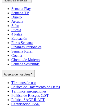
Nuestras marcas
Semana Play
Semana TV
Dinero
Arcadia
Soho
Opens
Fucsia
in
Opens
4 Patas
new
in
Educación
window
new
Foros Semana
window
Finanzas Personales
Semana Rural
Cocina
Círculo de Mujeres
Semana Sostenible
Acerca de nosotros
Términos de uso
Opens
Política de Tratamiento de Datos
in
Opens
Términos suscripciones
new
Opens
in
Política de Riesgos C/ST
window
in
Opens
new
Política SAGRILAFT
Opens
new
in
window
Certificación ISSN
Opens
in
window
new