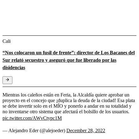
Cali
“Nos colocaron un fusil de frente”: director de Los Bacanes del
Sur relató secuestro y aseguró que fue liberado por las
disidencias
Mientras los caleños están en Feria, la Alcaldía quiere aprobar un
proyecto en el concejo que ¡duplica la deuda de la ciudad! Esa plata
se debe invertir solo en el MÍO y ponerlo a andar en su totalidad y
no inventarse otro sistema que afectará el bolsillo de los usuarios.
pic.twitter.com/AWvCtypc1M
— Alejandro Eder (@alejoeder)
December 28, 2022