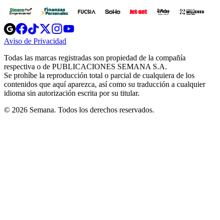
Opens
Opens
Opens
Opens
Opens
in
in
in
in
in
Aviso de Privacidad
Opens
new
new
new
new
new
in
window
window
window
window
window
Todas las marcas registradas son propiedad de la compañía
new
respectiva o de PUBLICACIONES SEMANA S.A.
window
Se prohíbe la reproducción total o parcial de cualquiera de los
contenidos que aquí aparezca, así como su traducción a cualquier
idioma sin autorización escrita por su titular.
© 2026 Semana. Todos los derechos reservados.