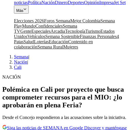
noticias
Política
Nación
Dinero
Deportes
Opinión
Impresa
Jet Set
Más
Elecciones 2026
Foros Semana
Mejor Colombia
Semana
Play
Mundo
Confidenciales
Semana
TV
Gente
Especiales
Arcadia
Tecnología
Turismo
Estados
Unidos
Vehículos
Semana Sostenible
Finanzas Personales
4
Patas
Salud
Loterías
Educación
Contenido en
colaboración
Semana Rural
Mujeres
Semana
|
Nación
|
Cali
NACIÓN
Polémica en Cali por proyecto que busca
comprometer recursos para el MIO: ¿lo
aprobarán en plena Feria?
Desde el Concejo respondieron a las acusaciones sobre la iniciativa.
Siga las noticias de SEMANA en Google Discover y manténgase