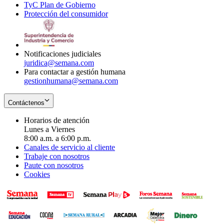
TyC Plan de Gobierno
in
new
Opens
window
Protección del consumidor
new
window
in
Opens
window
new
in
window
new
window
Notificaciones judiciales
juridica@semana.com
Para contactar a gestión humana
gestionhumana@semana.com
Contáctenos
Horarios de atención
Lunes a Viernes
8:00 a.m. a 6:00 p.m.
Canales de servicio al cliente
Trabaje con nosotros
Paute con nosotros
Cookies