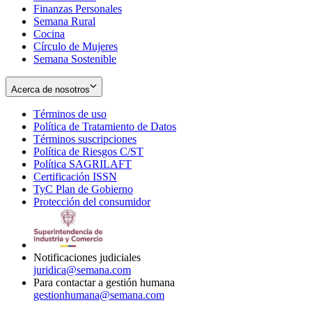
Finanzas Personales
Semana Rural
Cocina
Círculo de Mujeres
Semana Sostenible
Acerca de nosotros
Términos de uso
Opens
Política de Tratamiento de Datos
in
Opens
Términos suscripciones
new
Opens
in
Política de Riesgos C/ST
window
in
Opens
new
Política SAGRILAFT
Opens
new
in
window
Certificación ISSN
Opens
in
window
new
TyC Plan de Gobierno
in
new
Opens
window
Protección del consumidor
new
window
in
Opens
window
new
in
window
new
window
Notificaciones judiciales
juridica@semana.com
Para contactar a gestión humana
gestionhumana@semana.com