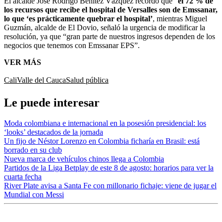
El alcalde José Rodrigo Benítez Vázquez recordó que “
el 72 % de
los recursos que recibe el hospital de Versalles son de Emssanar,
lo que ‘es prácticamente quebrar el hospital’
, mientras Miguel
Guzmán, alcalde de El Dovio, señaló la urgencia de modificar la
resolución, ya que “gran parte de nuestros ingresos dependen de los
negocios que tenemos con Emssanar EPS”.
VER MÁS
Cali
Valle del Cauca
Salud pública
Le puede interesar
Moda colombiana e internacional en la posesión presidencial: los
‘looks’ destacados de la jornada
Un fijo de Néstor Lorenzo en Colombia ficharía en Brasil: está
borrado en su club
Nueva marca de vehículos chinos llega a Colombia
Partidos de la Liga Betplay de este 8 de agosto: horarios para ver la
cuarta fecha
River Plate avisa a Santa Fe con millonario fichaje: viene de jugar el
Mundial con Messi