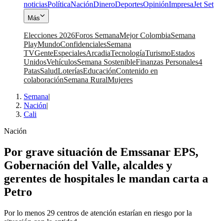
noticias
Política
Nación
Dinero
Deportes
Opinión
Impresa
Jet Set
Más
Elecciones 2026
Foros Semana
Mejor Colombia
Semana
Play
Mundo
Confidenciales
Semana
TV
Gente
Especiales
Arcadia
Tecnología
Turismo
Estados
Unidos
Vehículos
Semana Sostenible
Finanzas Personales
4
Patas
Salud
Loterías
Educación
Contenido en
colaboración
Semana Rural
Mujeres
Semana
|
Nación
|
Cali
Nación
Por grave situación de Emssanar EPS,
Gobernación del Valle, alcaldes y
gerentes de hospitales le mandan carta a
Petro
Por lo menos 29 centros de atención estarían en riesgo por la