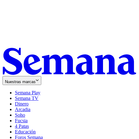
Nuestras marcas
Semana Play
Semana TV
Dinero
Arcadia
Soho
Opens
Fucsia
in
Opens
4 Patas
new
in
Educación
window
new
Foros Semana
window