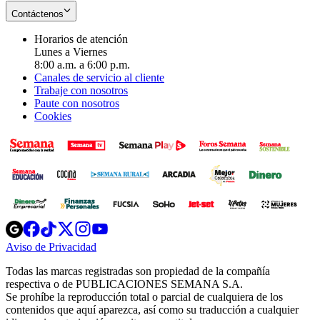
Contáctenos
Horarios de atención
Lunes a Viernes
8:00 a.m. a 6:00 p.m.
Canales de servicio al cliente
Trabaje con nosotros
Paute con nosotros
Cookies
Opens
Opens
Opens
Opens
Opens
in
in
in
in
in
Aviso de Privacidad
Opens
new
new
new
new
new
in
window
window
window
window
window
Todas las marcas registradas son propiedad de la compañía
new
respectiva o de PUBLICACIONES SEMANA S.A.
window
Se prohíbe la reproducción total o parcial de cualquiera de los
contenidos que aquí aparezca, así como su traducción a cualquier