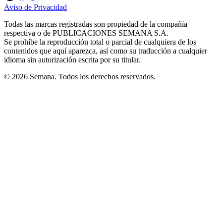
in
in
in
in
in
Aviso de Privacidad
Opens
new
new
new
new
new
in
window
window
window
window
window
Todas las marcas registradas son propiedad de la compañía
new
respectiva o de PUBLICACIONES SEMANA S.A.
window
Se prohíbe la reproducción total o parcial de cualquiera de los
contenidos que aquí aparezca, así como su traducción a cualquier
idioma sin autorización escrita por su titular.
© 2026 Semana. Todos los derechos reservados.