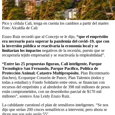
Pico y cédula Cali, tenga en cuenta los cambios a partir del martes
Foto:
Alcaldía de Cali
Erazo Ruiz recordó que al Concejo se le dijo,
“que el empréstito
era necesario para superar la pandemia del covid–19, que con
la inversión pública se reactivaría la economía local y se
limitarían los impactos
negativos de la recesión, puesto que se
recuperaría tejido empresarial y se reactivaría la empleabilidad”.
“Entre las 25 propuestas figuran, Cali inteligente, Parque
Tecnológico San Fernando, Parque Pacífico, Política de
Protección Animal; Catastro Multipropósito
, Plan Bicentenario
(bacheo), Ecoparque Corazón de Pance, Plan Talentos (todos y
todas a estudiar) y Fondo Solidario entre otros, se financian con
recursos del empréstito y al alrededor de 398 mil millones de pesos
están comprometidos, con un desembolso parcial de $170 mil
millones”, sostuvo Ana Leidy Erazo Ruiz.
La cabildante cuestionó el plan de semáforos inteligentes. “Se nos
dijo que serían 200 cruces semafóricos a intervenir, pero ahora se
dicen que son solo serán 55″.