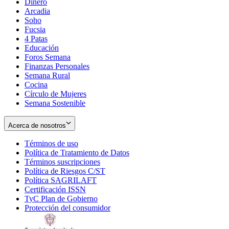
Dinero
Arcadia
Soho
Opens
Fucsia
in
Opens
4 Patas
new
in
Educación
window
new
Foros Semana
window
Finanzas Personales
Semana Rural
Cocina
Círculo de Mujeres
Semana Sostenible
Acerca de nosotros
Términos de uso
Opens
Política de Tratamiento de Datos
in
Opens
Términos suscripciones
new
Opens
in
Política de Riesgos C/ST
window
in
Opens
new
Política SAGRILAFT
Opens
new
in
window
Certificación ISSN
Opens
in
window
new
TyC Plan de Gobierno
in
new
Opens
window
Protección del consumidor
new
window
in
Opens
window
new
in
window
new