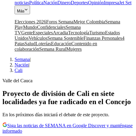
noticias
Política
Nación
Dinero
Deportes
Opinión
Impresa
Jet Set
Más
Elecciones 2026
Foros Semana
Mejor Colombia
Semana
Play
Mundo
Confidenciales
Semana
TV
Gente
Especiales
Arcadia
Tecnología
Turismo
Estados
Unidos
Vehículos
Semana Sostenible
Finanzas Personales
4
Patas
Salud
Loterías
Educación
Contenido en
colaboración
Semana Rural
Mujeres
Semana
|
Nación
|
Cali
Valle del Cauca
Proyecto de división de Cali en siete
localidades ya fue radicado en el Concejo
En los próximos días iniciará el debate de este proyecto.
Siga las noticias de SEMANA en Google Discover y manténgase
informado