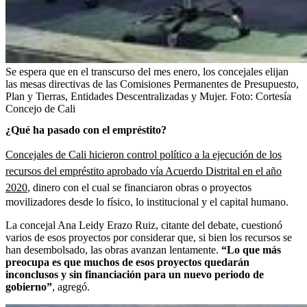
Se espera que en el transcurso del mes enero, los concejales elijan
las mesas directivas de las Comisiones Permanentes de Presupuesto,
Plan y Tierras, Entidades Descentralizadas y Mujer.
Foto:
Cortesía
Concejo de Cali
¿Qué ha pasado con el empréstito?
Concejales de Cali hicieron control político a la ejecución de los
recursos del empréstito aprobado vía Acuerdo Distrital en el año
2020
, dinero con el cual se financiaron obras o proyectos
movilizadores desde lo físico, lo institucional y el capital humano.
La concejal Ana Leidy Erazo Ruiz, citante del debate, cuestionó
varios de esos proyectos por considerar que, si bien los recursos se
han desembolsado, las obras avanzan lentamente.
“Lo que más
preocupa es que muchos de esos proyectos quedarán
inconclusos y sin financiación para un nuevo periodo de
gobierno”
, agregó.