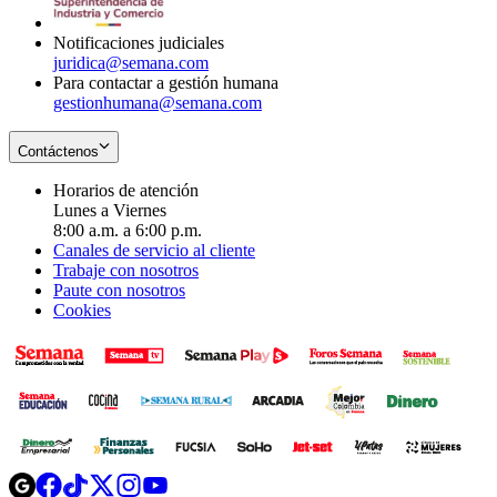
window
Notificaciones judiciales
juridica@semana.com
Para contactar a gestión humana
gestionhumana@semana.com
Contáctenos
Horarios de atención
Lunes a Viernes
8:00 a.m. a 6:00 p.m.
Canales de servicio al cliente
Trabaje con nosotros
Paute con nosotros
Cookies
Opens
Opens
Opens
Opens
Opens