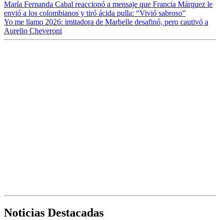
María Fernanda Cabal reaccionó a mensaje que Francia Márquez le
envió a los colombianos y tiró ácida pulla: “Vivió sabroso”
Yo me llamo 2026: imitadora de Marbelle desafinó, pero cautivó a
Aurelio Cheveroni
Noticias Destacadas