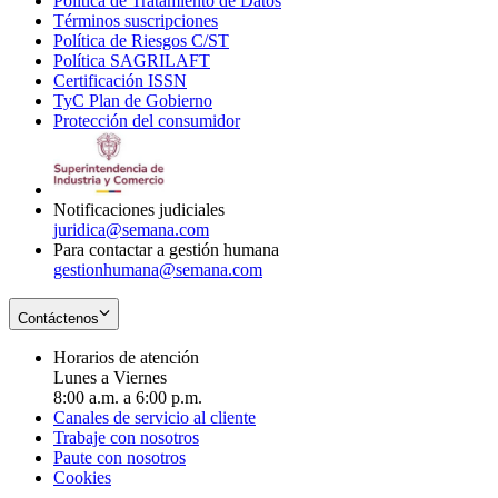
Política de Tratamiento de Datos
in
Opens
Términos suscripciones
new
Opens
in
Política de Riesgos C/ST
window
in
Opens
new
Política SAGRILAFT
Opens
new
in
window
Certificación ISSN
Opens
in
window
new
TyC Plan de Gobierno
in
new
Opens
window
Protección del consumidor
new
window
in
Opens
window
new
in
window
new
window
Notificaciones judiciales
juridica@semana.com
Para contactar a gestión humana
gestionhumana@semana.com
Contáctenos
Horarios de atención
Lunes a Viernes
8:00 a.m. a 6:00 p.m.
Canales de servicio al cliente
Trabaje con nosotros
Paute con nosotros
Cookies