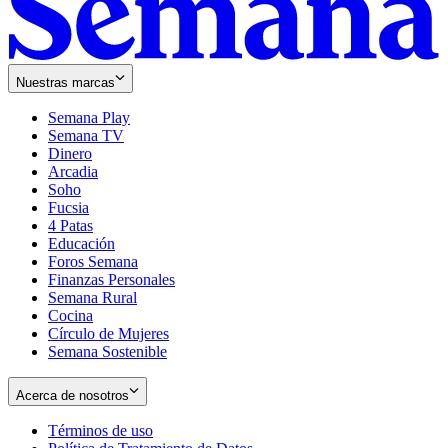
Nuestras marcas
Semana Play
Semana TV
Dinero
Arcadia
Soho
Opens
Fucsia
in
Opens
4 Patas
new
in
Educación
window
new
Foros Semana
window
Finanzas Personales
Semana Rural
Cocina
Círculo de Mujeres
Semana Sostenible
Acerca de nosotros
Términos de uso
Opens