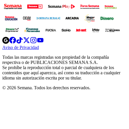
Opens
Opens
Opens
Opens
Opens
in
in
in
in
in
Aviso de Privacidad
Opens
new
new
new
new
new
in
window
window
window
window
window
Todas las marcas registradas son propiedad de la compañía
new
respectiva o de PUBLICACIONES SEMANA S.A.
window
Se prohíbe la reproducción total o parcial de cualquiera de los
contenidos que aquí aparezca, así como su traducción a cualquier
idioma sin autorización escrita por su titular.
© 2026 Semana. Todos los derechos reservados.