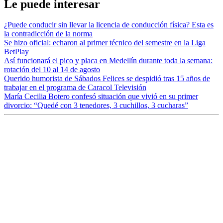
Le puede interesar
¿Puede conducir sin llevar la licencia de conducción física? Esta es
la contradicción de la norma
Se hizo oficial: echaron al primer técnico del semestre en la Liga
BetPlay
Así funcionará el pico y placa en Medellín durante toda la semana:
rotación del 10 al 14 de agosto
Querido humorista de Sábados Felices se despidió tras 15 años de
trabajar en el programa de Caracol Televisión
María Cecilia Botero confesó situación que vivió en su primer
divorcio: “Quedé con 3 tenedores, 3 cuchillos, 3 cucharas”