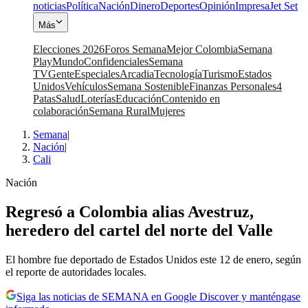
noticias
Política
Nación
Dinero
Deportes
Opinión
Impresa
Jet Set
Más
Elecciones 2026
Foros Semana
Mejor Colombia
Semana
Play
Mundo
Confidenciales
Semana
TV
Gente
Especiales
Arcadia
Tecnología
Turismo
Estados
Unidos
Vehículos
Semana Sostenible
Finanzas Personales
4
Patas
Salud
Loterías
Educación
Contenido en
colaboración
Semana Rural
Mujeres
Semana
|
Nación
|
Cali
Nación
Regresó a Colombia alias Avestruz,
heredero del cartel del norte del Valle
El hombre fue deportado de Estados Unidos este 12 de enero, según
el reporte de autoridades locales.
Siga las noticias de SEMANA en Google Discover y manténgase