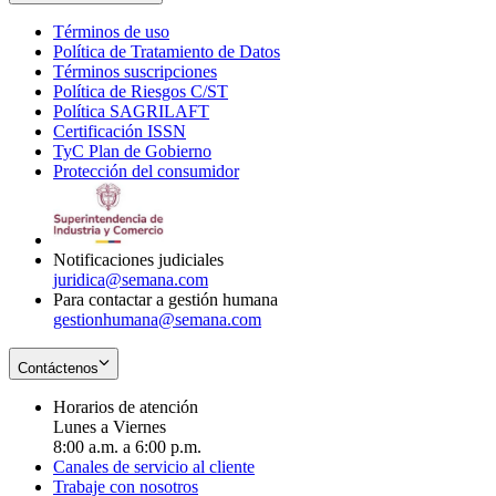
Términos de uso
Opens
Política de Tratamiento de Datos
in
Opens
Términos suscripciones
new
Opens
in
Política de Riesgos C/ST
window
in
Opens
new
Política SAGRILAFT
Opens
new
in
window
Certificación ISSN
Opens
in
window
new
TyC Plan de Gobierno
in
new
Opens
window
Protección del consumidor
new
window
in
Opens
window
new
in
window
new
window
Notificaciones judiciales
juridica@semana.com
Para contactar a gestión humana
gestionhumana@semana.com
Contáctenos
Horarios de atención
Lunes a Viernes
8:00 a.m. a 6:00 p.m.
Canales de servicio al cliente
Trabaje con nosotros