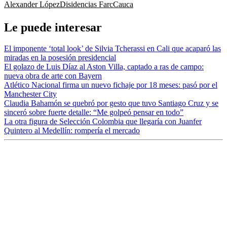
Alexander López
Disidencias Farc
Cauca
Le puede interesar
El imponente ‘total look’ de Silvia Tcherassi en Cali que acaparó las
miradas en la posesión presidencial
El golazo de Luis Díaz al Aston Villa, captado a ras de campo:
nueva obra de arte con Bayern
Atlético Nacional firma un nuevo fichaje por 18 meses: pasó por el
Manchester City
Claudia Bahamón se quebró por gesto que tuvo Santiago Cruz y se
sinceró sobre fuerte detalle: “Me golpeó pensar en todo”
La otra figura de Selección Colombia que llegaría con Juanfer
Quintero al Medellín: rompería el mercado