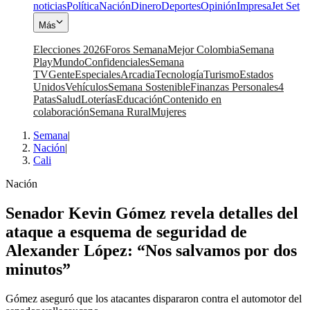
noticias
Política
Nación
Dinero
Deportes
Opinión
Impresa
Jet Set
Más
Elecciones 2026
Foros Semana
Mejor Colombia
Semana
Play
Mundo
Confidenciales
Semana
TV
Gente
Especiales
Arcadia
Tecnología
Turismo
Estados
Unidos
Vehículos
Semana Sostenible
Finanzas Personales
4
Patas
Salud
Loterías
Educación
Contenido en
colaboración
Semana Rural
Mujeres
Semana
|
Nación
|
Cali
Nación
Senador Kevin Gómez revela detalles del
ataque a esquema de seguridad de
Alexander López: “Nos salvamos por dos
minutos”
Gómez aseguró que los atacantes dispararon contra el automotor del