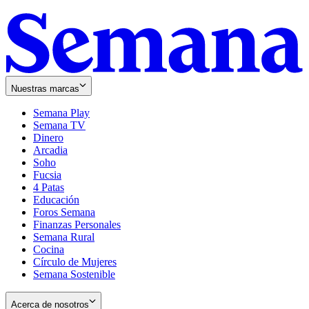
Nuestras marcas
Semana Play
Semana TV
Dinero
Arcadia
Soho
Opens
Fucsia
in
Opens
4 Patas
new
in
Educación
window
new
Foros Semana
window
Finanzas Personales
Semana Rural
Cocina
Círculo de Mujeres
Semana Sostenible
Acerca de nosotros