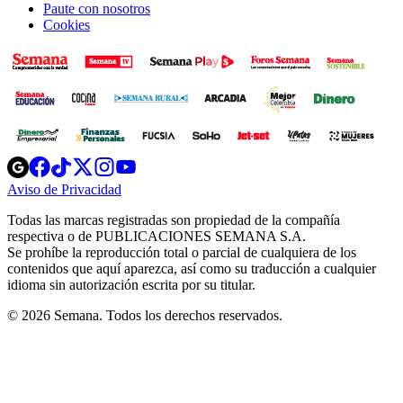
Paute con nosotros
Cookies
Opens
Opens
Opens
Opens
Opens
in
in
in
in
in
Aviso de Privacidad
Opens
new
new
new
new
new
in
window
window
window
window
window
Todas las marcas registradas son propiedad de la compañía
new
respectiva o de PUBLICACIONES SEMANA S.A.
window
Se prohíbe la reproducción total o parcial de cualquiera de los
contenidos que aquí aparezca, así como su traducción a cualquier
idioma sin autorización escrita por su titular.
© 2026 Semana. Todos los derechos reservados.