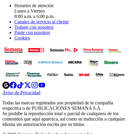
Horarios de atención
Lunes a Viernes
8:00 a.m. a 6:00 p.m.
Canales de servicio al cliente
Trabaje con nosotros
Paute con nosotros
Cookies
Opens
Opens
Opens
Opens
Opens
in
in
in
in
in
Aviso de Privacidad
Opens
new
new
new
new
new
in
window
window
window
window
window
Todas las marcas registradas son propiedad de la compañía
new
respectiva o de PUBLICACIONES SEMANA S.A.
window
Se prohíbe la reproducción total o parcial de cualquiera de los
contenidos que aquí aparezca, así como su traducción a cualquier
idioma sin autorización escrita por su titular.