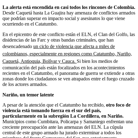
La alerta está encendida en casi todos los rincones de Colombia.
Desde Caquetá hasta La Guajira hay amenaza de conflictos armados
que podrían superar en impacto social y asesinatos lo que viene
ocurriendo en el Catatumbo.
En el epicentro de este conflicto están el ELN, el Clan del Golfo, las
disidencias de las Farc y otras bandas criminales, que han
desencadenado
un ciclo de violencia que afecta a miles de
colombianos, especialmente en regiones como Catatumbo, Nariño,
Caquetá, Antioquia, Bolívar y Cauca.
Si bien los medios de
comunicación del país están focalizados en los acontecimientos
recientes en el Catatumbo, el panorama de guerra se extiende a otras
zonas donde los ciudadanos se ven atrapados entre el fuego cruzado
de los actores armados.
Nariño, un temor latente
A pesar de la atención que el Catatumbo ha recibido,
otro foco de
violencia está tomando fuerza en el sur del país,
particularmente en la subregión La Cordillera, en Nariño.
Municipios como Cumbitara, Policarpa y Samaniego enfrentan una
creciente preocupación ante las amenazas del ELN. La cúpula
central de este grupo armado ha jurado exterminar a todos los