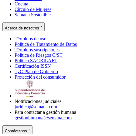
Cocina
Círculo de Mujeres
Semana Sostenible
Acerca de nosotros
Términos de uso
Opens
Política de Tratamiento de Datos
in
Opens
Términos suscripciones
new
Opens
in
Política de Riesgos C/ST
window
in
Opens
new
Política SAGRILAFT
Opens
new
in
window
Certificación ISSN
Opens
in
window
new
TyC Plan de Gobierno
in
new
Opens
window
Protección del consumidor
new
window
in
Opens
window
new
in
window
new
window
Notificaciones judiciales
juridica@semana.com
Para contactar a gestión humana
gestionhumana@semana.com
Contáctenos