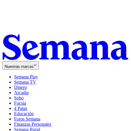
Nuestras marcas
Semana Play
Semana TV
Dinero
Arcadia
Soho
Opens
Fucsia
in
Opens
4 Patas
new
in
Educación
window
new
Foros Semana
window
Finanzas Personales
Semana Rural