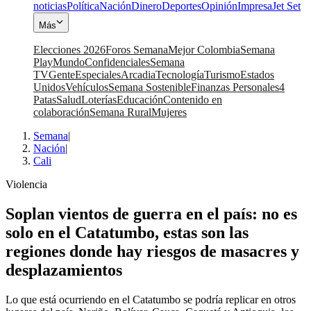
noticias
Política
Nación
Dinero
Deportes
Opinión
Impresa
Jet Set
Más
Elecciones 2026
Foros Semana
Mejor Colombia
Semana
Play
Mundo
Confidenciales
Semana
TV
Gente
Especiales
Arcadia
Tecnología
Turismo
Estados
Unidos
Vehículos
Semana Sostenible
Finanzas Personales
4
Patas
Salud
Loterías
Educación
Contenido en
colaboración
Semana Rural
Mujeres
Semana
|
Nación
|
Cali
Violencia
Soplan vientos de guerra en el país: no es
solo en el Catatumbo, estas son las
regiones donde hay riesgos de masacres y
desplazamientos
Lo que está ocurriendo en el Catatumbo se podría replicar en otros