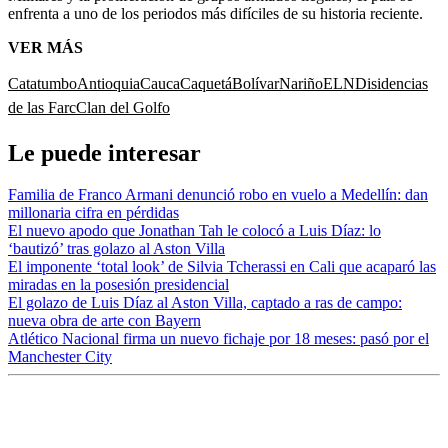
enfrenta a uno de los periodos más difíciles de su historia reciente.
VER MÁS
Catatumbo
Antioquia
Cauca
Caquetá
Bolívar
Nariño
ELN
Disidencias
de las Farc
Clan del Golfo
Le puede interesar
Familia de Franco Armani denunció robo en vuelo a Medellín: dan
millonaria cifra en pérdidas
El nuevo apodo que Jonathan Tah le colocó a Luis Díaz: lo
‘bautizó’ tras golazo al Aston Villa
El imponente ‘total look’ de Silvia Tcherassi en Cali que acaparó las
miradas en la posesión presidencial
El golazo de Luis Díaz al Aston Villa, captado a ras de campo:
nueva obra de arte con Bayern
Atlético Nacional firma un nuevo fichaje por 18 meses: pasó por el
Manchester City