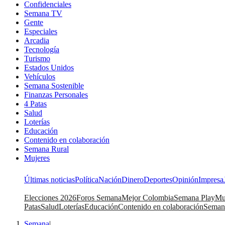
Confidenciales
Semana TV
Gente
Especiales
Arcadia
Tecnología
Turismo
Estados Unidos
Vehículos
Semana Sostenible
Finanzas Personales
4 Patas
Salud
Loterías
Educación
Contenido en colaboración
Semana Rural
Mujeres
Últimas noticias
Política
Nación
Dinero
Deportes
Opinión
Impresa
Elecciones 2026
Foros Semana
Mejor Colombia
Semana Play
Mu
Patas
Salud
Loterías
Educación
Contenido en colaboración
Seman
Semana
|