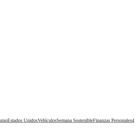
ismo
Estados Unidos
Vehículos
Semana Sostenible
Finanzas Personales
4