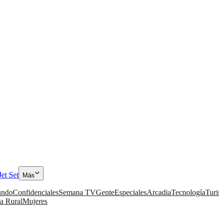
Jet Set
Más
ndo
Confidenciales
Semana TV
Gente
Especiales
Arcadia
Tecnología
Tur
a Rural
Mujeres