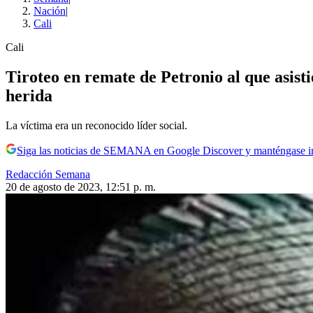
Nación
|
Cali
Cali
Tiroteo en remate de Petronio al que asist
herida
La víctima era un reconocido líder social.
Siga las noticias de SEMANA en Google Discover y manténgase 
Redacción Semana
20 de agosto de 2023, 12:51 p. m.