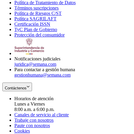
Política de Tratamiento de Datos
in
Opens
Términos suscripciones
new
Opens
in
Política de Riesgos C/ST
window
in
Opens
new
Política SAGRILAFT
Opens
new
in
window
Certificación ISSN
Opens
in
window
new
TyC Plan de Gobierno
in
new
Opens
window
Protección del consumidor
new
window
in
Opens
window
new
in
window
new
window
Notificaciones judiciales
juridica@semana.com
Para contactar a gestión humana
gestionhumana@semana.com
Contáctenos
Horarios de atención
Lunes a Viernes
8:00 a.m. a 6:00 p.m.
Canales de servicio al cliente
Trabaje con nosotros
Paute con nosotros
Cookies