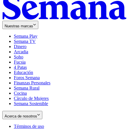
Nuestras marcas
Semana Play
Semana TV
Dinero
Arcadia
Soho
Opens
Fucsia
in
Opens
4 Patas
new
in
Educación
window
new
Foros Semana
window
Finanzas Personales
Semana Rural
Cocina
Círculo de Mujeres
Semana Sostenible
Acerca de nosotros
Términos de uso
Opens