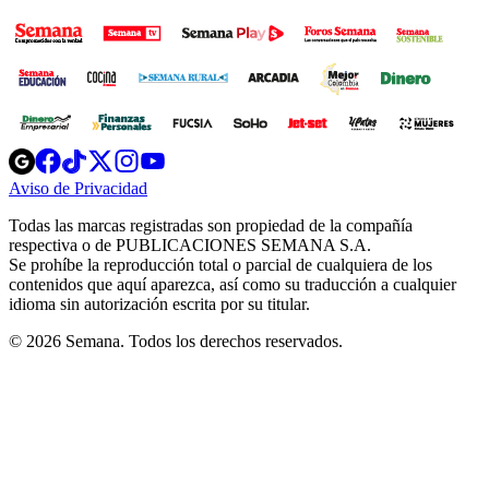
Opens
Opens
Opens
Opens
Opens
in
in
in
in
in
Aviso de Privacidad
Opens
new
new
new
new
new
in
window
window
window
window
window
Todas las marcas registradas son propiedad de la compañía
new
respectiva o de PUBLICACIONES SEMANA S.A.
window
Se prohíbe la reproducción total o parcial de cualquiera de los
contenidos que aquí aparezca, así como su traducción a cualquier
idioma sin autorización escrita por su titular.
© 2026 Semana. Todos los derechos reservados.