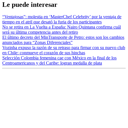
Le puede interesar
“Ventajosas”: molestia en ‘MasterChef Celebrity’ por la ventaja de
tiempo en el atril que desató la furia de los participantes
No se retira en La Vuelta a España: Nairo Quintana confirma cuál
será su última competencia antes del retiro
El último decreto del MinTransporte de Petro: estos son los cambios
anunciados para “Zonas Diferenciales”
Vozinha expuso la razón de su retraso para firmar con su nuevo club
en Chile: conmueve el corazón de sus hinchas
Selección Colombia femenina cae con México en la final de los
Centroamericanos y del Caribe: logran medalla de plata