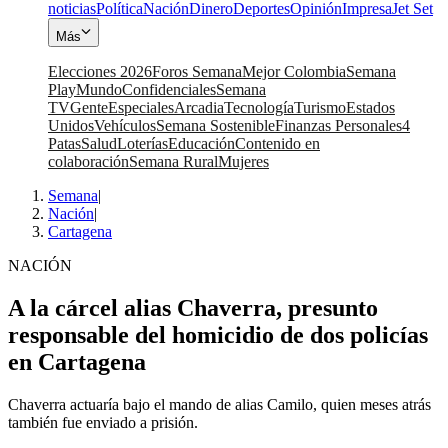
noticias
Política
Nación
Dinero
Deportes
Opinión
Impresa
Jet Set
Más
Elecciones 2026
Foros Semana
Mejor Colombia
Semana
Play
Mundo
Confidenciales
Semana
TV
Gente
Especiales
Arcadia
Tecnología
Turismo
Estados
Unidos
Vehículos
Semana Sostenible
Finanzas Personales
4
Patas
Salud
Loterías
Educación
Contenido en
colaboración
Semana Rural
Mujeres
Semana
|
Nación
|
Cartagena
NACIÓN
A la cárcel alias Chaverra, presunto
responsable del homicidio de dos policías
en Cartagena
Chaverra actuaría bajo el mando de alias Camilo, quien meses atrás
también fue enviado a prisión.