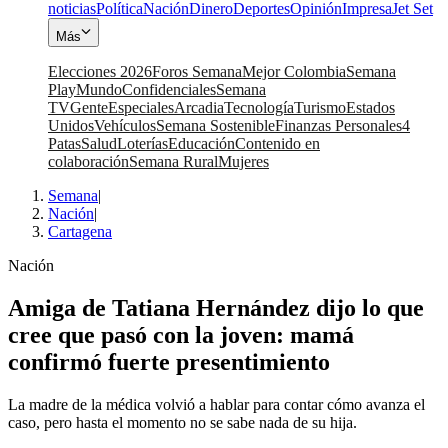
noticias
Política
Nación
Dinero
Deportes
Opinión
Impresa
Jet Set
Más
Elecciones 2026
Foros Semana
Mejor Colombia
Semana
Play
Mundo
Confidenciales
Semana
TV
Gente
Especiales
Arcadia
Tecnología
Turismo
Estados
Unidos
Vehículos
Semana Sostenible
Finanzas Personales
4
Patas
Salud
Loterías
Educación
Contenido en
colaboración
Semana Rural
Mujeres
Semana
|
Nación
|
Cartagena
Nación
Amiga de Tatiana Hernández dijo lo que
cree que pasó con la joven: mamá
confirmó fuerte presentimiento
La madre de la médica volvió a hablar para contar cómo avanza el
caso, pero hasta el momento no se sabe nada de su hija.