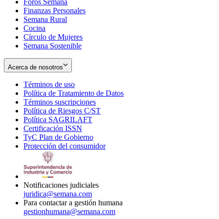
Foros Semana
window
Finanzas Personales
Semana Rural
Cocina
Círculo de Mujeres
Semana Sostenible
Acerca de nosotros
Términos de uso
Opens
Política de Tratamiento de Datos
in
Opens
Términos suscripciones
new
Opens
in
Política de Riesgos C/ST
window
in
Opens
new
Política SAGRILAFT
Opens
new
in
window
Certificación ISSN
Opens
in
window
new
TyC Plan de Gobierno
in
new
Opens
window
Protección del consumidor
new
window
in
Opens
window
new
in
window
new
window
Notificaciones judiciales
juridica@semana.com
Para contactar a gestión humana
gestionhumana@semana.com