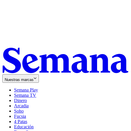
Nuestras marcas
Semana Play
Semana TV
Dinero
Arcadia
Soho
Opens
Fucsia
in
Opens
4 Patas
new
in
Educación
window
new