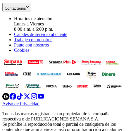
Contáctenos
Horarios de atención
Lunes a Viernes
8:00 a.m. a 6:00 p.m.
Canales de servicio al cliente
Trabaje con nosotros
Paute con nosotros
Cookies
Opens
Opens
Opens
Opens
Opens
in
in
in
in
in
Aviso de Privacidad
Opens
new
new
new
new
new
in
window
window
window
window
window
Todas las marcas registradas son propiedad de la compañía
new
respectiva o de PUBLICACIONES SEMANA S.A.
window
Se prohíbe la reproducción total o parcial de cualquiera de los
contenidos que aquí aparezca, así como su traducción a cualquier