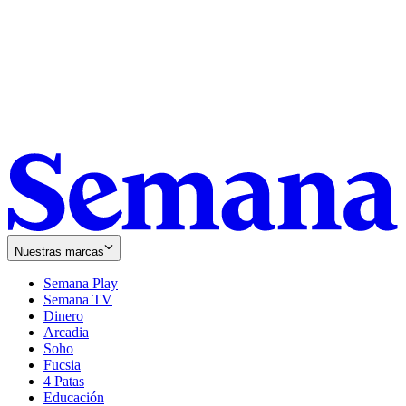
Nuestras marcas
Semana Play
Semana TV
Dinero
Arcadia
Soho
Opens
Fucsia
in
Opens
4 Patas
new
in
Educación
window
new