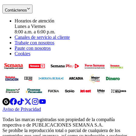
Contáctenos
Horarios de atención
Lunes a Viernes
8:00 a.m. a 6:00 p.m.
Canales de servicio al cliente
Trabaje con nosotros
Paute con nosotros
Cookies
Opens
Opens
Opens
Opens
Opens
in
in
in
in
in
Aviso de Privacidad
Opens
new
new
new
new
new
in
window
window
window
window
window
Todas las marcas registradas son propiedad de la compañía
new
respectiva o de PUBLICACIONES SEMANA S.A.
window
Se prohíbe la reproducción total o parcial de cualquiera de los
contenidos que aquí aparezca, así como su traducción a cualquier