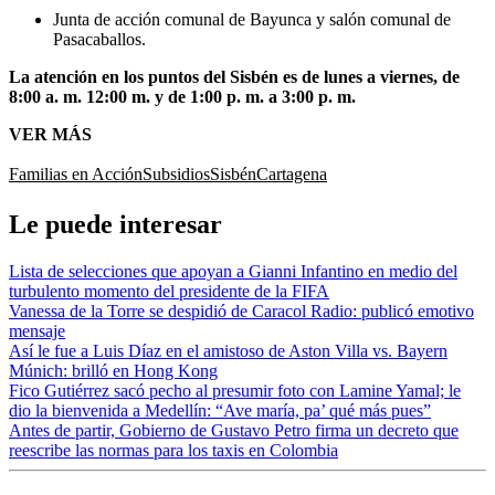
Junta de acción comunal de Bayunca y salón comunal de
Pasacaballos.
La atención en los puntos del Sisbén es de lunes a viernes, de
8:00 a. m. 12:00 m. y de 1:00 p. m. a 3:00 p. m.
VER MÁS
Familias en Acción
Subsidios
Sisbén
Cartagena
Le puede interesar
Lista de selecciones que apoyan a Gianni Infantino en medio del
turbulento momento del presidente de la FIFA
Vanessa de la Torre se despidió de Caracol Radio: publicó emotivo
mensaje
Así le fue a Luis Díaz en el amistoso de Aston Villa vs. Bayern
Múnich: brilló en Hong Kong
Fico Gutiérrez sacó pecho al presumir foto con Lamine Yamal; le
dio la bienvenida a Medellín: “Ave maría, pa’ qué más pues”
Antes de partir, Gobierno de Gustavo Petro firma un decreto que
reescribe las normas para los taxis en Colombia