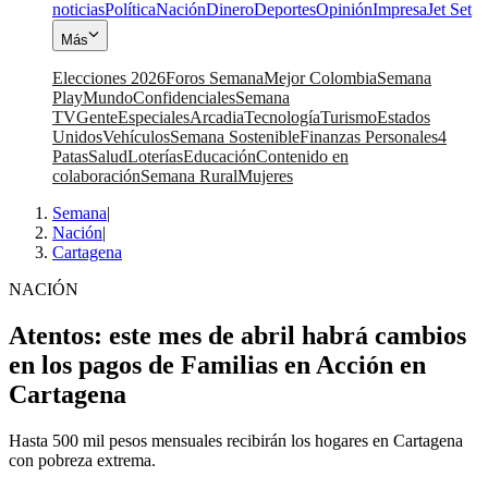
noticias
Política
Nación
Dinero
Deportes
Opinión
Impresa
Jet Set
Más
Elecciones 2026
Foros Semana
Mejor Colombia
Semana
Play
Mundo
Confidenciales
Semana
TV
Gente
Especiales
Arcadia
Tecnología
Turismo
Estados
Unidos
Vehículos
Semana Sostenible
Finanzas Personales
4
Patas
Salud
Loterías
Educación
Contenido en
colaboración
Semana Rural
Mujeres
Semana
|
Nación
|
Cartagena
NACIÓN
Atentos: este mes de abril habrá cambios
en los pagos de Familias en Acción en
Cartagena
Hasta 500 mil pesos mensuales recibirán los hogares en Cartagena
con pobreza extrema.