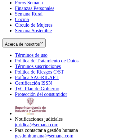
Foros Semana
window
Finanzas Personales
Semana Rural
Cocina
Círculo de Mujeres
Semana Sostenible
Acerca de nosotros
Términos de uso
Opens
Política de Tratamiento de Datos
in
Opens
Términos suscripciones
new
Opens
in
Política de Riesgos C/ST
window
in
Opens
new
Política SAGRILAFT
Opens
new
in
window
Certificación ISSN
Opens
in
window
new
TyC Plan de Gobierno
in
new
Opens
window
Protección del consumidor
new
window
in
Opens
window
new
in
window
new
window
Notificaciones judiciales
juridica@semana.com
Para contactar a gestión humana
gestionhumana@semana.com