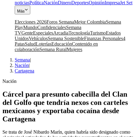
noticias
Política
Nación
Dinero
Deportes
Opinión
Impresa
Jet Set
Más
Elecciones 2026
Foros Semana
Mejor Colombia
Semana
Play
Mundo
Confidenciales
Semana
TV
Gente
Especiales
Arcadia
Tecnología
Turismo
Estados
Unidos
Vehículos
Semana Sostenible
Finanzas Personales
4
Patas
Salud
Loterías
Educación
Contenido en
colaboración
Semana Rural
Mujeres
Semana
|
Nación
|
Cartagena
Nación
Cárcel para presunto cabecilla del Clan
del Golfo que tendría nexos con carteles
mexicanos y exportaba cocaína desde
Cartagena
Se trata de José Nibardo Marín, quien habría sido designado como