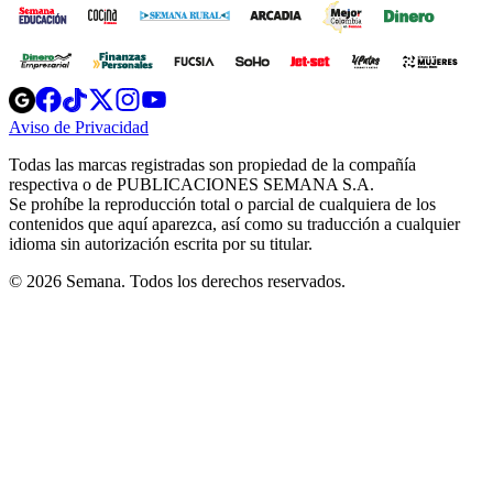
Opens
Opens
Opens
Opens
Opens
in
in
in
in
in
Aviso de Privacidad
Opens
new
new
new
new
new
in
window
window
window
window
window
Todas las marcas registradas son propiedad de la compañía
new
respectiva o de PUBLICACIONES SEMANA S.A.
window
Se prohíbe la reproducción total o parcial de cualquiera de los
contenidos que aquí aparezca, así como su traducción a cualquier
idioma sin autorización escrita por su titular.
© 2026 Semana. Todos los derechos reservados.