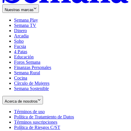
Nuestras marcas
Semana Play
Semana TV
Dinero
Arcadia
Soho
Opens
Fucsia
in
Opens
4 Patas
new
in
Educación
window
new
Foros Semana
window
Finanzas Personales
Semana Rural
Cocina
Círculo de Mujeres
Semana Sostenible
Acerca de nosotros
Términos de uso
Opens
Política de Tratamiento de Datos
in
Opens
Términos suscripciones
new
Opens
in
Política de Riesgos C/ST
window
in
Opens
new