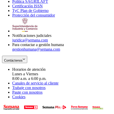
Política SAGRILAFT
Opens
new
in
window
Certificación ISSN
Opens
in
window
new
TyC Plan de Gobierno
in
new
Opens
window
Protección del consumidor
new
window
in
Opens
window
new
in
window
new
window
Notificaciones judiciales
juridica@semana.com
Para contactar a gestión humana
gestionhumana@semana.com
Contáctenos
Horarios de atención
Lunes a Viernes
8:00 a.m. a 6:00 p.m.
Canales de servicio al cliente
Trabaje con nosotros
Paute con nosotros
Cookies