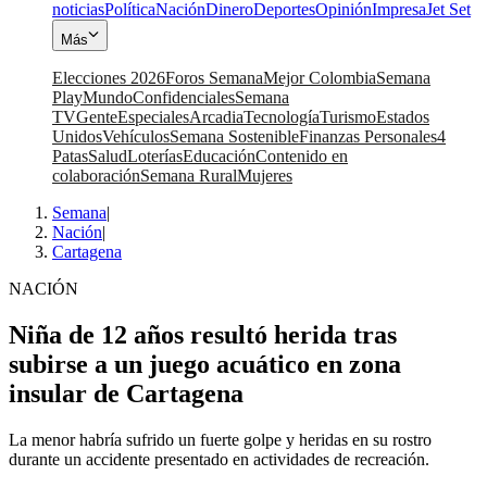
noticias
Política
Nación
Dinero
Deportes
Opinión
Impresa
Jet Set
Más
Elecciones 2026
Foros Semana
Mejor Colombia
Semana
Play
Mundo
Confidenciales
Semana
TV
Gente
Especiales
Arcadia
Tecnología
Turismo
Estados
Unidos
Vehículos
Semana Sostenible
Finanzas Personales
4
Patas
Salud
Loterías
Educación
Contenido en
colaboración
Semana Rural
Mujeres
Semana
|
Nación
|
Cartagena
NACIÓN
Niña de 12 años resultó herida tras
subirse a un juego acuático en zona
insular de Cartagena
La menor habría sufrido un fuerte golpe y heridas en su rostro
durante un accidente presentado en actividades de recreación.