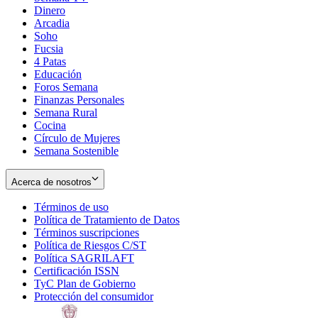
Dinero
Arcadia
Soho
Opens
Fucsia
in
Opens
4 Patas
new
in
Educación
window
new
Foros Semana
window
Finanzas Personales
Semana Rural
Cocina
Círculo de Mujeres
Semana Sostenible
Acerca de nosotros
Términos de uso
Opens
Política de Tratamiento de Datos
in
Opens
Términos suscripciones
new
Opens
in
Política de Riesgos C/ST
window
in
Opens
new
Política SAGRILAFT
Opens
new
in
window
Certificación ISSN
Opens
in
window
new
TyC Plan de Gobierno
in
new
Opens
window
Protección del consumidor
new
window
in
Opens
window
new
in