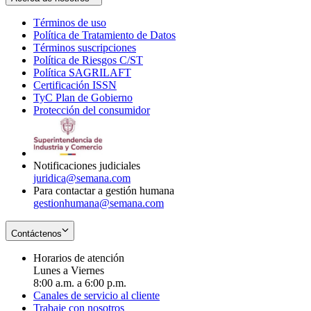
Términos de uso
Opens
Política de Tratamiento de Datos
in
Opens
Términos suscripciones
new
Opens
in
Política de Riesgos C/ST
window
in
Opens
new
Política SAGRILAFT
Opens
new
in
window
Certificación ISSN
Opens
in
window
new
TyC Plan de Gobierno
in
new
Opens
window
Protección del consumidor
new
window
in
Opens
window
new
in
window
new
window
Notificaciones judiciales
juridica@semana.com
Para contactar a gestión humana
gestionhumana@semana.com
Contáctenos
Horarios de atención
Lunes a Viernes
8:00 a.m. a 6:00 p.m.
Canales de servicio al cliente
Trabaje con nosotros