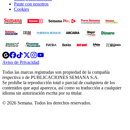
Paute con nosotros
Cookies
Opens
Opens
Opens
Opens
Opens
in
in
in
in
in
Aviso de Privacidad
Opens
new
new
new
new
new
in
window
window
window
window
window
Todas las marcas registradas son propiedad de la compañía
new
respectiva o de PUBLICACIONES SEMANA S.A.
window
Se prohíbe la reproducción total o parcial de cualquiera de los
contenidos que aquí aparezca, así como su traducción a cualquier
idioma sin autorización escrita por su titular.
© 2026 Semana. Todos los derechos reservados.