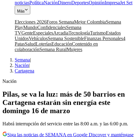
noticias
Política
Nación
Dinero
Deportes
Opinión
Impresa
Jet Set
Más
Elecciones 2026
Foros Semana
Mejor Colombia
Semana
Play
Mundo
Confidenciales
Semana
TV
Gente
Especiales
Arcadia
Tecnología
Turismo
Estados
Unidos
Vehículos
Semana Sostenible
Finanzas Personales
4
Patas
Salud
Loterías
Educación
Contenido en
colaboración
Semana Rural
Mujeres
Semana
|
Nación
|
Cartagena
Nación
Pilas, se va la luz: más de 50 barrios en
Cartagena estarán sin energía este
domingo 16 de marzo
Habrá interrupción del servicio entre las 8:00 a.m. y las 6:00 p.m.
Siga las noticias de SEMANA en Google Discover y manténgase