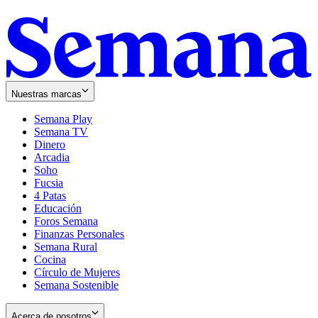
Nuestras marcas
Semana Play
Semana TV
Dinero
Arcadia
Soho
Opens
Fucsia
in
Opens
4 Patas
new
in
Educación
window
new
Foros Semana
window
Finanzas Personales
Semana Rural
Cocina
Círculo de Mujeres
Semana Sostenible
Acerca de nosotros