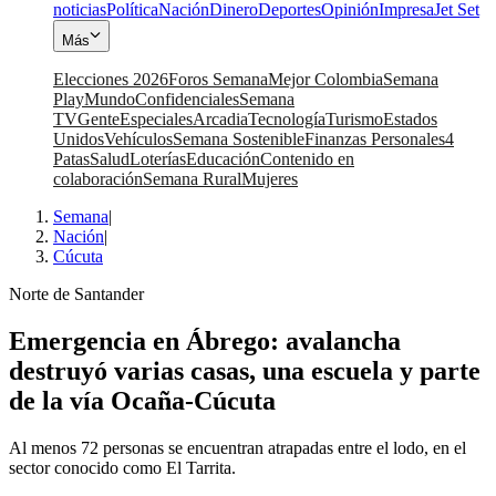
noticias
Política
Nación
Dinero
Deportes
Opinión
Impresa
Jet Set
Más
Elecciones 2026
Foros Semana
Mejor Colombia
Semana
Play
Mundo
Confidenciales
Semana
TV
Gente
Especiales
Arcadia
Tecnología
Turismo
Estados
Unidos
Vehículos
Semana Sostenible
Finanzas Personales
4
Patas
Salud
Loterías
Educación
Contenido en
colaboración
Semana Rural
Mujeres
Semana
|
Nación
|
Cúcuta
Norte de Santander
Emergencia en Ábrego: avalancha
destruyó varias casas, una escuela y parte
de la vía Ocaña-Cúcuta
Al menos 72 personas se encuentran atrapadas entre el lodo, en el
sector conocido como El Tarrita.