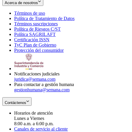
Acerca de nosotros
Términos de uso
Opens
Política de Tratamiento de Datos
in
Opens
Términos suscripciones
new
Opens
in
Política de Riesgos C/ST
window
in
Opens
new
Política SAGRILAFT
Opens
new
in
window
Certificación ISSN
Opens
in
window
new
TyC Plan de Gobierno
in
new
Opens
window
Protección del consumidor
new
window
in
Opens
window
new
in
window
new
window
Notificaciones judiciales
juridica@semana.com
Para contactar a gestión humana
gestionhumana@semana.com
Contáctenos
Horarios de atención
Lunes a Viernes
8:00 a.m. a 6:00 p.m.
Canales de servicio al cliente