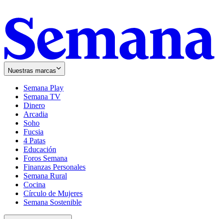
Nuestras marcas
Semana Play
Semana TV
Dinero
Arcadia
Soho
Opens
Fucsia
in
Opens
4 Patas
new
in
Educación
window
new
Foros Semana
window
Finanzas Personales
Semana Rural
Cocina
Círculo de Mujeres
Semana Sostenible