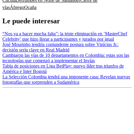
Cúcuta
Derrumbes en Norte de Santander
Cierre de
vías
Ábrego
Ocaña
Le puede interesar
“Nos va a hacer mucha falta”: la triste eliminación en ‘MasterChef
Celebrity’ que hizo llorar a participantes y jurados por igual
José Mourinho tendría contundente postura sobre Vinícius Jr.:
decisión sería clave en Real Madrid
Cambiaron las vías de 10 departamentos en Colombia: estas son las
tecnologías que comenzó a implementar el Invías
Tabla de posiciones en Liga BetPlay: nuevo líder tras triunfos de
América e Inter Bogotá
La Selección Colombia tendrá una imponente casa: Revelan nuevas
fotografías que sorprenden a Sudamérica