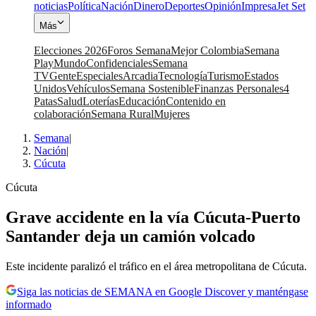
noticias
Política
Nación
Dinero
Deportes
Opinión
Impresa
Jet Set
Más
Elecciones 2026
Foros Semana
Mejor Colombia
Semana
Play
Mundo
Confidenciales
Semana
TV
Gente
Especiales
Arcadia
Tecnología
Turismo
Estados
Unidos
Vehículos
Semana Sostenible
Finanzas Personales
4
Patas
Salud
Loterías
Educación
Contenido en
colaboración
Semana Rural
Mujeres
Semana
|
Nación
|
Cúcuta
Cúcuta
Grave accidente en la vía Cúcuta-Puerto
Santander deja un camión volcado
Este incidente paralizó el tráfico en el área metropolitana de Cúcuta.
Siga las noticias de SEMANA en Google Discover y manténgase
informado