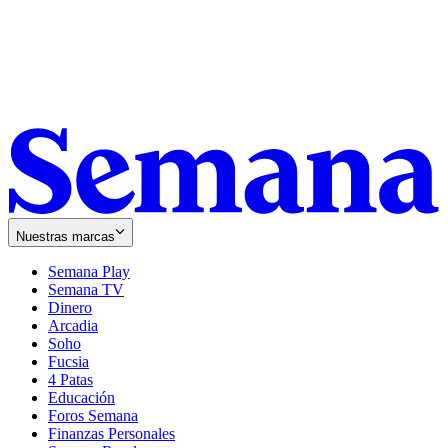
Nuestras marcas
Semana Play
Semana TV
Dinero
Arcadia
Soho
Opens
Fucsia
in
Opens
4 Patas
new
in
Educación
window
new
Foros Semana
window
Finanzas Personales