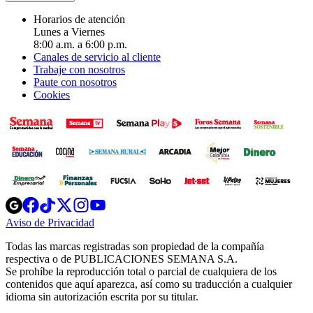
Horarios de atención
Lunes a Viernes
8:00 a.m. a 6:00 p.m.
Canales de servicio al cliente
Trabaje con nosotros
Paute con nosotros
Cookies
Opens
Opens
Opens
Opens
Opens
in
in
in
in
in
Aviso de Privacidad
Opens
new
new
new
new
new
in
window
window
window
window
window
Todas las marcas registradas son propiedad de la compañía
new
respectiva o de PUBLICACIONES SEMANA S.A.
window
Se prohíbe la reproducción total o parcial de cualquiera de los
contenidos que aquí aparezca, así como su traducción a cualquier
idioma sin autorización escrita por su titular.