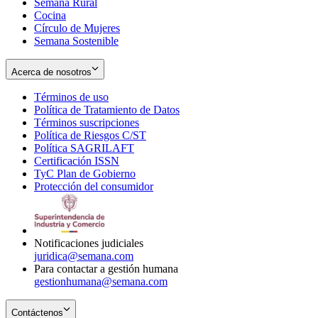
Semana Rural
Cocina
Círculo de Mujeres
Semana Sostenible
Acerca de nosotros
Términos de uso
Opens
Política de Tratamiento de Datos
in
Opens
Términos suscripciones
new
Opens
in
Política de Riesgos C/ST
window
in
Opens
new
Política SAGRILAFT
Opens
new
in
window
Certificación ISSN
Opens
in
window
new
TyC Plan de Gobierno
in
new
Opens
window
Protección del consumidor
new
window
in
Opens
window
new
in
window
new
window
Notificaciones judiciales
juridica@semana.com
Para contactar a gestión humana
gestionhumana@semana.com
Contáctenos